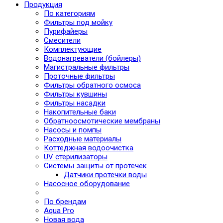
Продукция
По категориям
Фильтры под мойку
Пурифайеры
Смесители
Комплектующие
Водонагреватели (бойлеры)
Магистральные фильтры
Проточные фильтры
Фильтры обратного осмоса
Фильтры кувшины
Фильтры насадки
Накопительные баки
Обратноосмотические мембраны
Насосы и помпы
Расходные материалы
Коттеджная водоочистка
UV стерилизаторы
Системы защиты от протечек
Датчики протечки воды
Насосное оборудование
По брендам
Aqua Pro
Новая вода