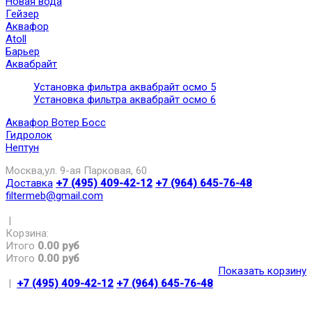
Новая вода
Гейзер
Аквафор
Atoll
Барьер
Аквабрайт
Установка фильтра аквабрайт осмо 5
Установка фильтра аквабрайт осмо 6
Аквафор Вотер Босс
Гидролок
Нептун
Москва,ул. 9-ая Парковая, 60
Доставка
+7 (495) 409-42-12
+7 (964) 645-76-48
filtermeb@gmail.com
|
Корзина:
Итого
0.00 руб
Итого
0.00 руб
Показать корзину
|
+7 (495) 409-42-12
+7 (964) 645-76-48