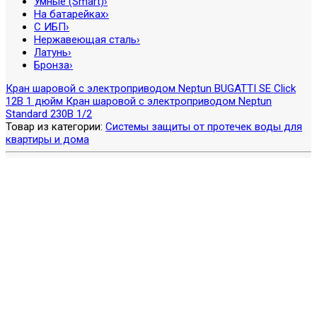
Умные (Smart)
›
На батарейках
›
С ИБП
›
Нержавеющая сталь
›
Латунь
›
Бронза
›
Кран шаровой с электроприводом Neptun BUGATTI SE Click
12В 1 дюйм
Кран шаровой с электроприводом Neptun
Standard 230В 1/2
Товар из категории:
Системы защиты от протечек воды для
квартиры и дома