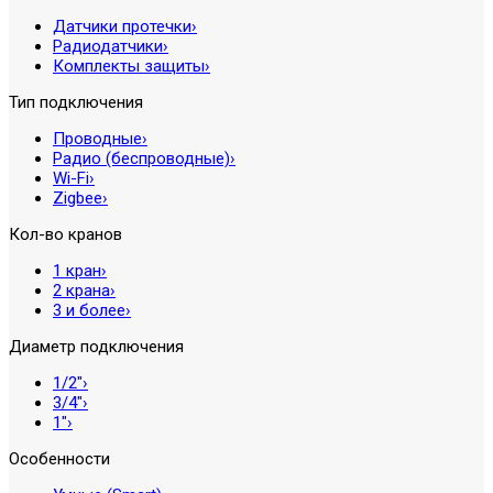
Датчики протечки
›
Радиодатчики
›
Комплекты защиты
›
Тип подключения
Проводные
›
Радио (беспроводные)
›
Wi-Fi
›
Zigbee
›
Кол-во кранов
1 кран
›
2 крана
›
3 и более
›
Диаметр подключения
1/2″
›
3/4″
›
1″
›
Особенности