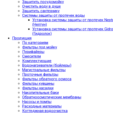
Защитить посудомойку
Очистить воду в душе
Защитить сантехнику
Системы защиты от протечек воды
Установка системы защиты от протечек Nept
(Нептун)
Установка системы защиты от протечек Gidro
(Гидролок)
Продукция
По категориям
Фильтры под мойку
Пурифайеры
Смесители
Комплектующие
Водонагреватели (бойлеры)
Магистральные фильтры
Проточные фильтры
Фильтры обратного осмоса
Фильтры кувшины
Фильтры насадки
Накопительные баки
Обратноосмотические мембраны
Насосы и помпы
Расходные материалы
Коттеджная водоочистка