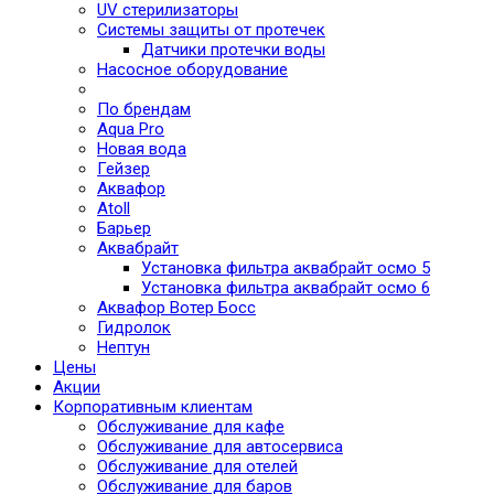
UV стерилизаторы
Системы защиты от протечек
Датчики протечки воды
Насосное оборудование
По брендам
Aqua Pro
Новая вода
Гейзер
Аквафор
Atoll
Барьер
Аквабрайт
Установка фильтра аквабрайт осмо 5
Установка фильтра аквабрайт осмо 6
Аквафор Вотер Босс
Гидролок
Нептун
Цены
Акции
Корпоративным клиентам
Обслуживание для кафе
Обслуживание для автосервиса
Обслуживание для отелей
Обслуживание для баров