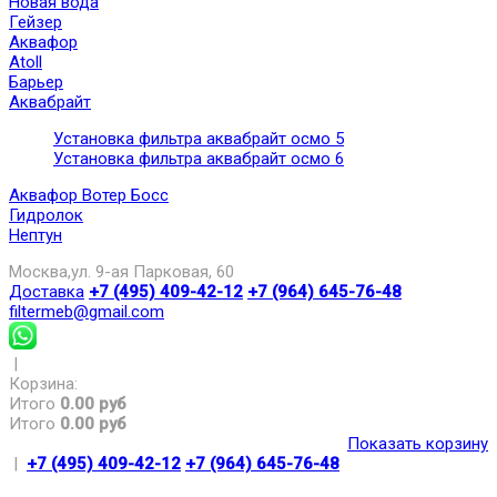
Новая вода
Гейзер
Аквафор
Atoll
Барьер
Аквабрайт
Установка фильтра аквабрайт осмо 5
Установка фильтра аквабрайт осмо 6
Аквафор Вотер Босс
Гидролок
Нептун
Москва,ул. 9-ая Парковая, 60
Доставка
+7 (495) 409-42-12
+7 (964) 645-76-48
filtermeb@gmail.com
|
Корзина:
Итого
0.00 руб
Итого
0.00 руб
Показать корзину
|
+7 (495) 409-42-12
+7 (964) 645-76-48