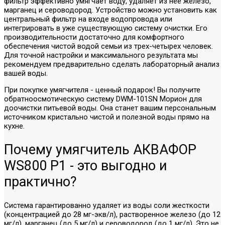
фильтр эффективно умягчает воду, удаляет из нее железо,
марганец и сероводород. Устройство можно установить как
центральный фильтр на входе водопровода или
интегрировать в уже существующую систему очистки. Его
производительности достаточно для комфортного
обеспечения чистой водой семьи из трех-четырех человек.
Для точной настройки и максимального результата мы
рекомендуем предварительно сделать лабораторный анализ
вашей воды.
При покупке умягчителя - ценный подарок! Вы получите
обратноосмотическую систему DWM-101SN Морион для
доочистки питьевой воды. Она станет вашим персональным
источником кристально чистой и полезной воды прямо на
кухне.
Почему умягчитель АКВАФОР
WS800 P1 - это выгодно и
практично?
Система гарантированно удаляет из воды соли жесткости
(концентрацией до 28 мг-экв/л), растворенное железо (до 12
мг/л), марганец (до 5 мг/л) и сероводород (до 1 мг/л). Это не