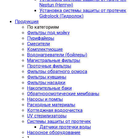
Neptun (Нептун)
Установка системы защиты от протечек
Gidrolock (Гидролок)
Продукция
По категориям
Фильтры под мойку
Пурифайеры
Смесители
Комплектующие
Водонагреватели (бойлеры)
Магистральные фильтры
Проточные фильтры
Фильтры обратного осмоса
Фильтры кувшины
Фильтры насадки
Накопительные баки
Обратноосмотические мембраны
Насосы и помпы
Расходные материалы
Коттеджная водоочистка
UV стерилизаторы
Системы защиты от протечек
Датчики протечки воды
Насосное оборудование
1