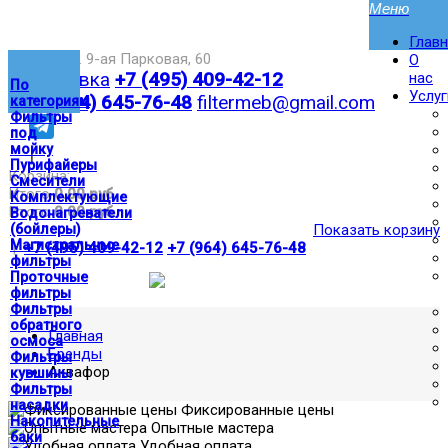
Глав
Москва,ул. 9-ая Парковая, 60
О
Доставка
+7 (495) 409-42-12
нас
По
Услуг
+7 (964) 645-76-48
filtermeb@gmail.com
категориям
Фильтры
под
мойку
|
Пурифайеры
Корзина:
Смесители
Итого
0.00 руб
Комплектующие
Итого
0.00 руб
Водонагреватели
(бойлеры)
Показать корзину
Магистральные
|
+7 (495) 409-42-12
+7 (964) 645-76-48
фильтры
Проточные
фильтры
Фильтры
обратного
Главная
осмоса
Бренды
Фильтры
Аквафор
кувшины
Фильтры
насадки
Фиксированные цены
Накопительные
Опытные мастера
баки
Удобная оплата