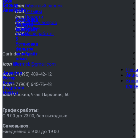
Atoll
Барьер
icon
Обратный звонок
Аквабрайт
icon
Отзывы
icon
Новости
Установка
icon
Задать вопрос
фильтра
icon
Статьи
аквабрайт
icon
Наши работы
осмо
5
Установка
фильтра
Cartridge Filter
аквабрайт
осмо
icon
filtermeb@gmail.com
6
Цены
Аквафор
icon
+7 (495) 409-42-12
Акци
Вотер
Корп
Босс
icon
+7 (964) 645-76-48
клие
Гидролок
Нептун
icon
Москва
,
9-ая Парковая, 60
График работы:
C 9.00 до 23.00, без выходных
Самовывоз:
Ежедневно с 9.00 до 19.00