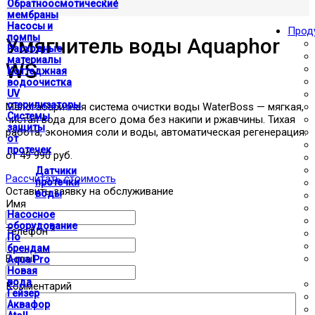
Обратноосмотические
мембраны
Насосы и
Прод
помпы
Умягчитель воды Aquaphor
Расходные
материалы
WS
Коттеджная
водоочистка
UV
стерилизаторы
Малогабаритная система очистки воды WaterBoss — мягкая,
Системы
чистая вода для всего дома без накипи и ржавчины. Тихая
защиты
работа, экономия соли и воды, автоматическая регенерация.
от
протечек
от 49 990 руб.
Датчики
Рассчитать стоимость
протечки
Оставить заявку на обслуживание
воды
Имя
Насосное
оборудование
Телефон
*
По
брендам
E-mail
Aqua Pro
Новая
вода
Комментарий
Гейзер
Аквафор