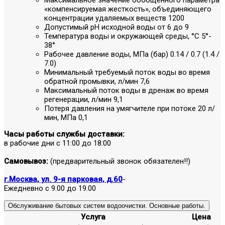
Максимальное значение обобщенного параметра
«компенсируемая жесткость», объединяющего
концентрации удаляемых веществ
1200
Допустимый pH исходной воды
от 6 до 9
Температура воды и окружающей среды, °C
5°-
38°
Рабочее давление воды, МПа (бар)
0.14 / 0.7 (1.4 /
7.0)
Минимальный требуемый поток воды во время
обратной промывки, л/мин
7,6
Максимальный поток воды в дренаж во время
регенерации, л/мин
9,1
Потеря давления на умягчителе при потоке 20 л/
мин, МПа
0,1
Часы работы службы доставки:
в рабочие дни с 11:00 до 18:00
Самовывоз:
(предварительный звонок обязателен!!)
г.Москва, ул. 9-я парковая, д.60
-
Ежедневно с 9.00 до 19.00
Обслуживание бытовых систем водоочистки. Основные работы.
Услуга
Цена