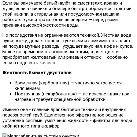
Если вы замечаете белый налёт на смесителях, кранах и
душе, если в чайнике и бойлере быстро образуется толстый
слой накипи, а стиральная или посудомоечная машина
работает хуже и тратит больше энергии — перед вами
признаки высокой жесткости воды.
Но последствия не ограничиваются техникой. Жесткая вода
сушит кожу, делает волосы тусклыми и ломкими, оставляет
на посуде мутные разводы, ухудшает вкус чая, кофе и супов.
Бельё со временем становится жёстким, теряет цвет и
приобретает желтоватый или ржавый оттенок — особенно
если в воде есть железо.
Жесткость бывает двух типов:
Временная (карбонатная) — частично устраняется
кипячением.
Постоянная (некарбонатная) — не исчезает даже при
нагреве и требует специальной обработки.
Именно она - главный враг бытовой техники и внутренних
поверхностей труб. Единственное эффективное решение -
установка системы умягчения жидкость - фильтра для воды
кабинетного типа аквафор.