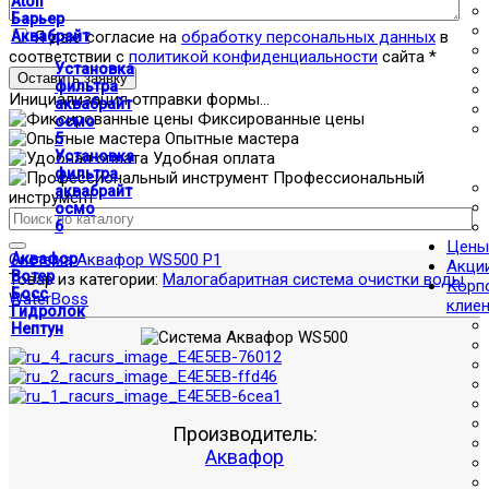
Atoll
Барьер
Я даю согласие на
обработку персональных данных
в
Аквабрайт
соответствии с
политикой конфиденциальности
сайта
*
Установка
Оставить заявку
фильтра
Инициализация отправки формы...
аквабрайт
Фиксированные цены
осмо
Опытные мастера
5
Установка
Удобная оплата
фильтра
Профессиональный
аквабрайт
инструмент
осмо
6
Цены
Система Аквафор WS500 P1
Аквафор
Акци
Вотер
Товар из категории:
Малогабаритная система очистки воды
Корп
Босс
WaterBoss
клие
Гидролок
Нептун
Производитель:
Аквафор