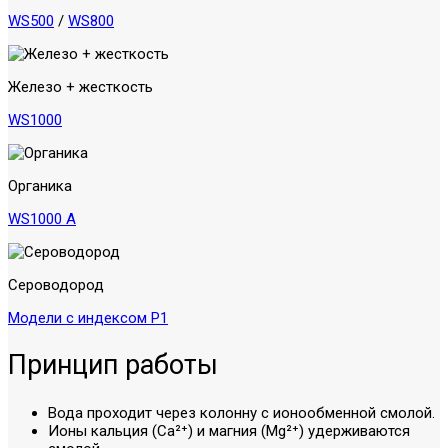
WS500
/
WS800
Железо + жесткость
WS1000
Органика
WS1000 A
Сероводород
Модели с индексом P1
Принцип работы
Вода проходит через колонну с ионообменной смолой.
Ионы кальция (Ca²⁺) и магния (Mg²⁺) удерживаются