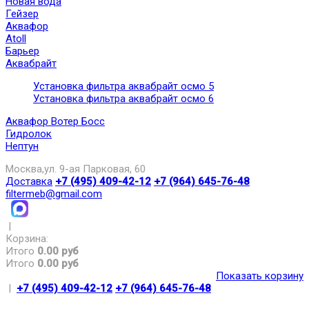
Новая вода
Гейзер
Аквафор
Atoll
Барьер
Аквабрайт
Установка фильтра аквабрайт осмо 5
Установка фильтра аквабрайт осмо 6
Аквафор Вотер Босс
Гидролок
Нептун
Москва,ул. 9-ая Парковая, 60
Доставка
+7 (495) 409-42-12
+7 (964) 645-76-48
filtermeb@gmail.com
|
Корзина:
Итого
0.00 руб
Итого
0.00 руб
Показать корзину
|
+7 (495) 409-42-12
+7 (964) 645-76-48