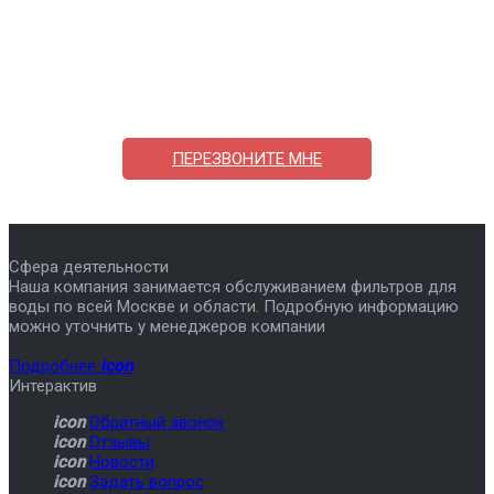
Поможем выбрать и купить фильтр
ответим на вопросы, примем заказ по телефону
7-495-409-42-12
ПЕРЕЗВОНИТЕ МНЕ
Сфера деятельности
Наша компания занимается обслуживанием фильтров для
воды по всей Москве и области. Подробную информацию
можно уточнить у менеджеров компании
Подробнее
icon
Интерактив
icon
Обратный звонок
icon
Отзывы
icon
Новости
icon
Задать вопрос