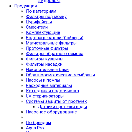
(Гидролок)
Продукция
По категориям
Фильтры под мойку
Пурифайеры
Смесители
Комплектующие
Водонагреватели (бойлеры)
Магистральные фильтры
Проточные фильтры
Фильтры обратного осмоса
Фильтры кувшины
Фильтры насадки
Накопительные баки
Обратноосмотические мембраны
Насосы и помпы
Расходные материалы
Коттеджная водоочистка
UV стерилизаторы
Системы защиты от протечек
Датчики протечки воды
Насосное оборудование
По брендам
Aqua Pro