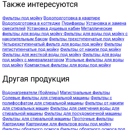
Также интересуются
Фильтры под мойку
Водоподготовка в квартире
Водоподготовка в коттедже
Пурифаеры
Установка и замена
смесителей
Установка душевых кабин
Металлические
фильтры для воды под мойку
Фильтры для воды под мойку с
накопительным баком
Фильтры трехступенчатые под мойку
Четырехступенчатый фильтр для воды под мойку
Фильтры
пятиступенчатые под мойку
Фильтры от накипи под мойку
Фильтры для жесткой воды под мойку
Фильтры для воды
под мойку с минерализатором
Угольные фильтры для воды
под мойку
Компактные фильтры для воды под мойку
Другая продукция
Водонагреватели (бойлеры)
Магистральные фильтры
Солевые фильтры для стиральной машины
Фильтры с
полифосфатом для стиральной машины
Фильтры от накипи
для стиральных машин
Фильтры для смягчения воды для
стиральной машины
Фильтры для посудомоечной машины
Фильтры для стиральной машины
Проточные фильтры
Картриджи
Картриджи для фильтров воды под мойку
Фильтры обратного осмоса
Фильтры обратного осмоса под