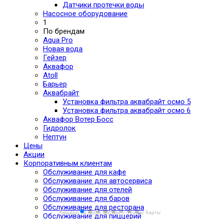
Датчики протечки воды
Насосное оборудование
1
По брендам
Aqua Pro
Новая вода
Гейзер
Аквафор
Atoll
Барьер
Аквабрайт
Установка фильтра аквабрайт осмо 5
Установка фильтра аквабрайт осмо 6
Аквафор Вотер Босс
Гидролок
Нептун
Цены
Акции
Корпоративным клиентам
Обслуживание для кафе
Обслуживание для автосервиса
Обслуживание для отелей
Обслуживание для баров
Обслуживание для ресторана
Аквафор на карте Москвы — Яндекс Карты
Обслуживание для пиццерий