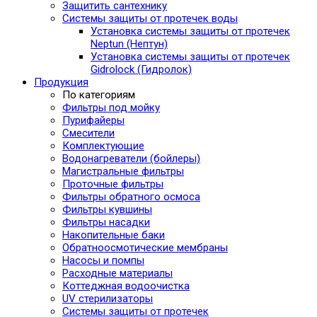
Защитить сантехнику
Системы защиты от протечек воды
Установка системы защиты от протечек
Neptun (Нептун)
Установка системы защиты от протечек
Gidrolock (Гидролок)
Продукция
По категориям
Фильтры под мойку
Пурифайеры
Смесители
Комплектующие
Водонагреватели (бойлеры)
Магистральные фильтры
Проточные фильтры
Фильтры обратного осмоса
Фильтры кувшины
Фильтры насадки
Накопительные баки
Обратноосмотические мембраны
Насосы и помпы
Расходные материалы
Коттеджная водоочистка
UV стерилизаторы
Системы защиты от протечек