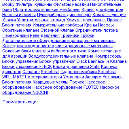
мойку
Фильтры кувшины
Фильтры насадки
Накопительные
баки
Обратноосмотические мембраны
Краны для фильтров
Насосы и помпы
Пурифайеры и диспенсеры
Комплектующие
Уголки
Уплотнительные кольца
Хомуты дренажные
Прочее
Блоки питания
Измерительные приборы
Краны
Насосы
Обратные клапана
Отсечной клапан
Ограничители потока
Переходники
Реле давления
Тройники
Трубки
Дополнительное оборудование и расходные материалы
Коттеджная водоочистка
Фильтрационные материалы
Солевые баки
Фильтры кабинетного типа
Комплектующие
для аэрации
Воздухоотделительные клапана
Компрессоры
Блоки управления
Блоки управления Clack
Байпасы и Клапана
Блоки управления FLECK
Блоки управления Siata
Корпуса
фильтров
Canature
Structural
Гидропневмобаки Structural
WELLMATE
UV стерилизаторы
Установки Aquapro
УФ-лампы
Блоки питания
Кварцевые чехлы
Прочее
Насосное
оборудование
Насосное оборудование FLOTEC
Насосное
оборудование NOCCHI
Посмотреть еще