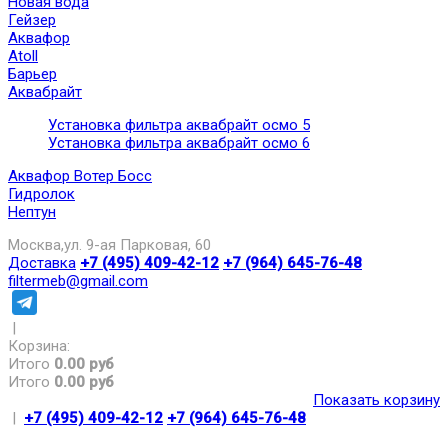
Новая вода
Гейзер
Аквафор
Atoll
Барьер
Аквабрайт
Установка фильтра аквабрайт осмо 5
Установка фильтра аквабрайт осмо 6
Аквафор Вотер Босс
Гидролок
Нептун
Москва,ул. 9-ая Парковая, 60
Доставка
+7 (495) 409-42-12
+7 (964) 645-76-48
filtermeb@gmail.com
|
Корзина:
Итого
0.00 руб
Итого
0.00 руб
Показать корзину
|
+7 (495) 409-42-12
+7 (964) 645-76-48