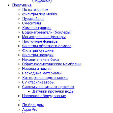
(Гидролок)
Продукция
По категориям
Фильтры под мойку
Пурифайеры
Смесители
Комплектующие
Водонагреватели (бойлеры)
Магистральные фильтры
Проточные фильтры
Фильтры обратного осмоса
Фильтры кувшины
Фильтры насадки
Накопительные баки
Обратноосмотические мембраны
Насосы и помпы
Расходные материалы
Коттеджная водоочистка
UV стерилизаторы
Системы защиты от протечек
Датчики протечки воды
Насосное оборудование
По брендам
Aqua Pro