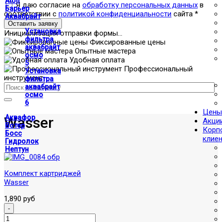
Atoll
Я даю согласие на
обработку персональных данных
в
Барьер
соответствии с
политикой конфиденциальности
сайта
*
Аквабрайт
Оставить заявку
Установка
Инициализация отправки формы...
фильтра
Фиксированные цены
аквабрайт
Опытные мастера
осмо
Удобная оплата
5
Профессиональный
Установка
инструмент
фильтра
аквабрайт
осмо
6
Цены
Аквафор
Wasser
Акци
Вотер
Корп
Босс
клие
Гидролок
Нептун
Комплект картриджей
Wasser
1,890 руб