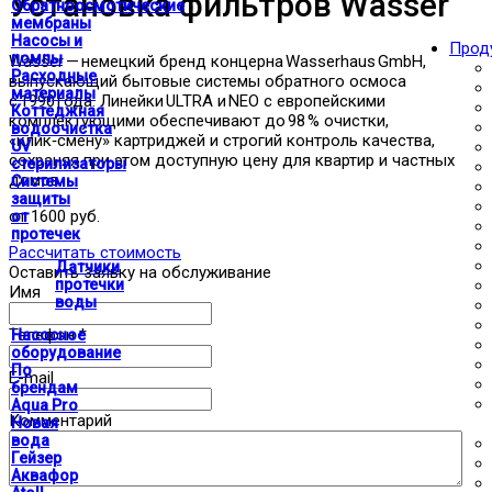
Установка фильтров Wasser
Обратноосмотические
мембраны
Насосы и
Прод
помпы
Wasser — немецкий бренд концерна Wasserhaus GmbH,
Расходные
выпускающий бытовые системы обратного осмоса
материалы
с 1990 года. Линейки ULTRA и NEO с европейскими
Коттеджная
комплектующими обеспечивают до 98 % очистки,
водоочистка
«клик‑смену» картриджей и строгий контроль качества,
UV
сохраняя при этом доступную цену для квартир и частных
стерилизаторы
домов.
Системы
защиты
от 1600 руб.
от
протечек
Рассчитать стоимость
Датчики
Оставить заявку на обслуживание
протечки
Имя
воды
Телефон
*
Насосное
оборудование
По
E-mail
брендам
Aqua Pro
Комментарий
Новая
вода
Гейзер
Аквафор