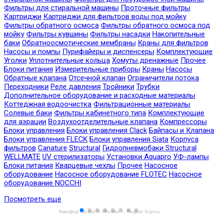
Фильтры для стиральной машины
Проточные фильтры
Картриджи
Картриджи для фильтров воды под мойку
Фильтры обратного осмоса
Фильтры обратного осмоса под
мойку
Фильтры кувшины
Фильтры насадки
Накопительные
баки
Обратноосмотические мембраны
Краны для фильтров
Насосы и помпы
Пурифайеры и диспенсеры
Комплектующие
Уголки
Уплотнительные кольца
Хомуты дренажные
Прочее
Блоки питания
Измерительные приборы
Краны
Насосы
Обратные клапана
Отсечной клапан
Ограничители потока
Переходники
Реле давления
Тройники
Трубки
Дополнительное оборудование и расходные материалы
Коттеджная водоочистка
Фильтрационные материалы
Солевые баки
Фильтры кабинетного типа
Комплектующие
для аэрации
Воздухоотделительные клапана
Компрессоры
Блоки управления
Блоки управления Clack
Байпасы и Клапана
Блоки управления FLECK
Блоки управления Siata
Корпуса
фильтров
Canature
Structural
Гидропневмобаки Structural
WELLMATE
UV стерилизаторы
Установки Aquapro
УФ-лампы
Блоки питания
Кварцевые чехлы
Прочее
Насосное
оборудование
Насосное оборудование FLOTEC
Насосное
оборудование NOCCHI
Посмотреть еще
Аквафор на карте Москвы — Яндекс Карты