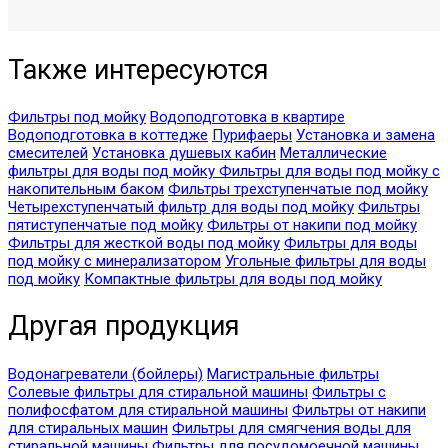
Также интересуются
Фильтры под мойку
Водоподготовка в квартире
Водоподготовка в коттедже
Пурифаеры
Установка и замена
смесителей
Установка душевых кабин
Металлические
фильтры для воды под мойку
Фильтры для воды под мойку с
накопительным баком
Фильтры трехступенчатые под мойку
Четырехступенчатый фильтр для воды под мойку
Фильтры
пятиступенчатые под мойку
Фильтры от накипи под мойку
Фильтры для жесткой воды под мойку
Фильтры для воды
под мойку с минерализатором
Угольные фильтры для воды
под мойку
Компактные фильтры для воды под мойку
Другая продукция
Водонагреватели (бойлеры)
Магистральные фильтры
Солевые фильтры для стиральной машины
Фильтры с
полифосфатом для стиральной машины
Фильтры от накипи
для стиральных машин
Фильтры для смягчения воды для
стиральной машины
Фильтры для посудомоечной машины