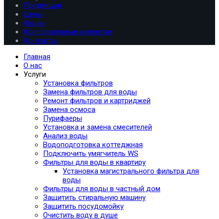
Продукция
Цены
Акции
Корпоративным клиентам
Контакты
Главная
О нас
Услуги
Установка фильтров
Замена фильтров для воды
Ремонт фильтров и картриджей
Замена осмоса
Пурифаеры
Установка и замена смесителей
Анализ воды
Водоподготовка коттеджная
Подключить умягчитель WS
Фильтры для воды в квартиру
Установка магистрального фильтра для
воды
Фильтры для воды в частный дом
Защитить стиральную машину
Защитить посудомойку
Очистить воду в душе