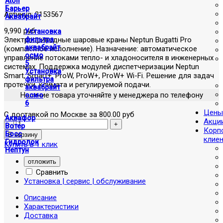
Atoll
Барьер
Артикул:
2153567
Аквабрайт
9,990 руб
Установка
Электроприводные шаровые краны Neptun Bugatti Pro
фильтра
аквабрайт
(компактное исполнение). Назначение: автоматическое
осмо
управление потоками тепло- и хладоносителя в инженерных
5
системах. Поддержка модулей диспетчеризации Neptun
Установка
Smart, Smart+, ProW, ProW+, ProW+ Wi-Fi. Решение для задач
фильтра
протечки, климата и регулируемой подачи.
аквабрайт
Наличие товара уточняйте у менеджера по телефону
осмо
6
Цены
С доставкой по Москве за 800.00 руб
Аквафор
Акци
Вотер
Корп
Босс
клие
Гидролок
Купить в 1 клик
Нептун
отложить
Сравнить
Установка | сервис | обслуживание
Описание
Характеристики
Доставка