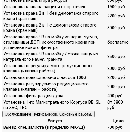
Установка индикатора ресурса
600 руб.
Установка клапана защиты от протечек
1500 руб.
Установка крана 2 в 1 без демонтажа старого
2200 руб.
крана (кран наш)
Установка крана 2 в 1 с демонтажем старого
3000 руб.
крана (кран наш)
Установка крана ЧВ на мойку из нерж., чугуна,
столешницы ДСП, искусственного крана при
бесплатно
установке нового фильтра
Установка крана ЧВ на мойку / столешницу из
3600 руб.
натурального камня, гранита
Установка нерегулируемого редукционного
2000 руб.
клапана (клапан+работа)
Установка повысительного насоса 100G
2200 руб.
Установка регулируемого редукционного
2000 руб.
клапана (клапан + работа)
Установка фильтра для душа
400 руб.
Установка 1-го Магистрального Корпуса ВВ, SL
От 3800
на ХВС, ГВС
руб.
Обслуживание Пурифайеров. Основные работы.
Услуга
Цена
Выезд специалиста (в пределах МКАД)
700 руб.