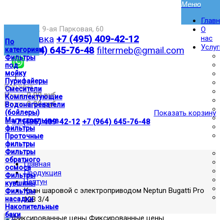
Глав
Москва,ул. 9-ая Парковая, 60
О
Доставка
+7 (495) 409-42-12
нас
По
Услуг
+7 (964) 645-76-48
filtermeb@gmail.com
категориям
Фильтры
под
мойку
|
Пурифайеры
Корзина:
Смесители
Итого
0.00 руб
Комплектующие
Итого
0.00 руб
Водонагреватели
(бойлеры)
Показать корзину
Магистральные
|
+7 (495) 409-42-12
+7 (964) 645-76-48
фильтры
Проточные
фильтры
Фильтры
обратного
Главная
осмоса
Продукция
Фильтры
Нептун
кувшины
Кран шаровой с электроприводом Neptun Bugatti Pro
Фильтры
насадки
12В 3/4
Накопительные
баки
Фиксированные цены