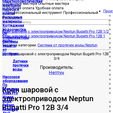
Обратноосмотические
Опытные мастера
мембраны
Удобная оплата
Насосы и
Прод
Профессиональный
помпы
инструмент
Расходные
материалы
Коттеджная
водоочистка
Кран шаровой с электроприводом Neptun Bugatti Pro 12В 1/2
UV
Кран шаровой с электроприводом Neptun Bugatti Pro 12В 1
стерилизаторы
дюйм
Системы
Товар из категории:
Система от протечек воды Neptun
защиты
от
протечек
Датчики
протечки
Производитель:
воды
Нептун
Насосное
оборудование
По
Кран шаровой с
брендам
Aqua Pro
электроприводом Neptun
Новая
вода
Bugatti Pro 12В 3/4
Гейзер
Аквафор