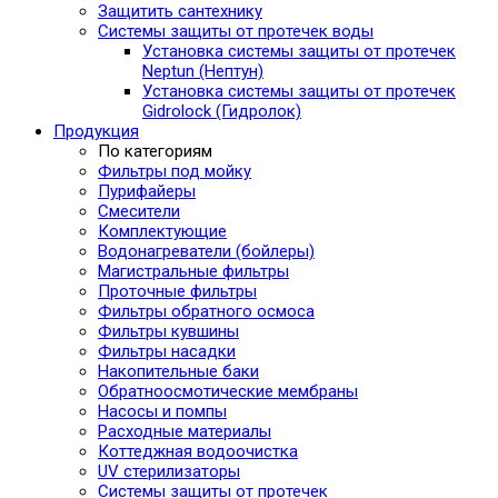
Защитить сантехнику
Системы защиты от протечек воды
Установка системы защиты от протечек
Neptun (Нептун)
Установка системы защиты от протечек
Gidrolock (Гидролок)
Продукция
По категориям
Фильтры под мойку
Пурифайеры
Смесители
Комплектующие
Водонагреватели (бойлеры)
Магистральные фильтры
Проточные фильтры
Фильтры обратного осмоса
Фильтры кувшины
Фильтры насадки
Накопительные баки
Обратноосмотические мембраны
Насосы и помпы
Расходные материалы
Коттеджная водоочистка
UV стерилизаторы
Системы защиты от протечек