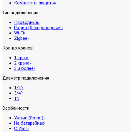
Комплекты защиты
›
Тип подключения
Проводные
›
Радио (беспроводные)
›
Wi-Fi
›
Zigbee
›
Кол-во кранов
1 кран
›
2 крана
›
3 и более
›
Диаметр подключения
1/2″
›
3/4″
›
1″
›
Особенности
Умные (Smart)
›
На батарейках
›
С ИБП
›