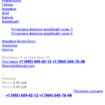
Новая вода
Гейзер
Аквафор
Atoll
Барьер
Аквабрайт
Установка фильтра аквабрайт осмо 5
Установка фильтра аквабрайт осмо 6
Аквафор Вотер Босс
Гидролок
Нептун
Москва,ул. 9-ая Парковая, 60
Доставка
+7 (495) 409-42-12
+7 (964) 645-76-48
filtermeb@gmail.com
|
Корзина:
Итого
0.00 руб
Итого
0.00 руб
Показать корзину
|
+7 (495) 409-42-12
+7 (964) 645-76-48