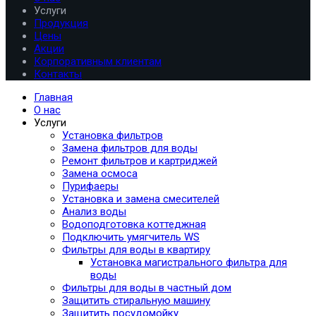
Услуги
Продукция
Цены
Акции
Корпоративным клиентам
Контакты
Главная
О нас
Услуги
Установка фильтров
Замена фильтров для воды
Ремонт фильтров и картриджей
Замена осмоса
Пурифаеры
Установка и замена смесителей
Анализ воды
Водоподготовка коттеджная
Подключить умягчитель WS
Фильтры для воды в квартиру
Установка магистрального фильтра для
воды
Фильтры для воды в частный дом
Защитить стиральную машину
Защитить посудомойку