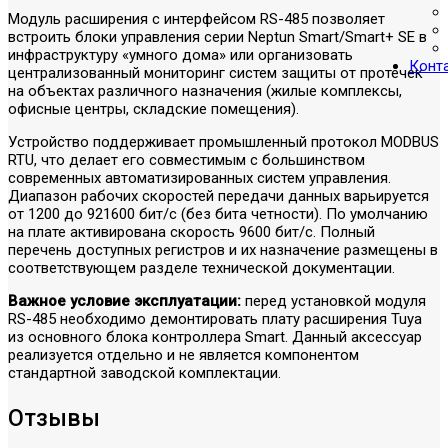
Модуль расширения с интерфейсом RS-485 позволяет
встроить блоки управления серии Neptun Smart/Smart+ SE в
инфраструктуру «умного дома» или организовать
Конт
централизованный мониторинг систем защиты от протечек
на объектах различного назначения (жилые комплексы,
офисные центры, складские помещения).
Устройство поддерживает промышленный протокол MODBUS
RTU, что делает его совместимым с большинством
современных автоматизированных систем управления.
Диапазон рабочих скоростей передачи данных варьируется
от 1200 до 921600 бит/с (без бита четности). По умолчанию
на плате активирована скорость 9600 бит/с. Полный
перечень доступных регистров и их назначение размещены в
соответствующем разделе технической документации.
Важное условие эксплуатации:
перед установкой модуля
RS-485 необходимо демонтировать плату расширения Tuya
из основного блока контроллера Smart. Данный аксессуар
реализуется отдельно и не является компонентом
стандартной заводской комплектации.
Отзывы