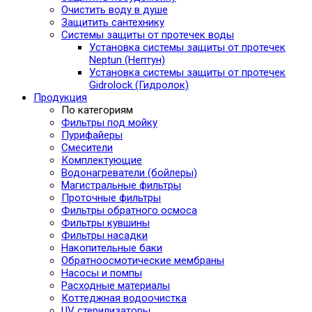
Очистить воду в душе
Защитить сантехнику
Системы защиты от протечек воды
Установка системы защиты от протечек
Neptun (Нептун)
Установка системы защиты от протечек
Gidrolock (Гидролок)
Продукция
По категориям
Фильтры под мойку
Пурифайеры
Смесители
Комплектующие
Водонагреватели (бойлеры)
Магистральные фильтры
Проточные фильтры
Фильтры обратного осмоса
Фильтры кувшины
Фильтры насадки
Накопительные баки
Обратноосмотические мембраны
Насосы и помпы
Расходные материалы
Коттеджная водоочистка
UV стерилизаторы