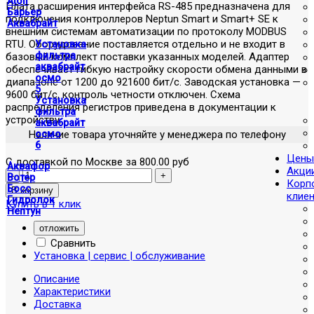
Atoll
Плата расширения интерфейса RS-485 предназначена для
Барьер
подключения контроллеров Neptun Smart и Smart+ SE к
Аквабрайт
внешним системам автоматизации по протоколу MODBUS
RTU. Оборудование поставляется отдельно и не входит в
Установка
фильтра
базовый комплект поставки указанных моделей. Адаптер
аквабрайт
обеспечивает гибкую настройку скорости обмена данными в
осмо
диапазоне от 1200 до 921600 бит/с. Заводская установка —
5
9600 бит/с, контроль четности отключен. Схема
Установка
распределения регистров приведена в документации к
фильтра
устройству.
аквабрайт
Наличие товара уточняйте у менеджера по телефону
осмо
6
Цены
С доставкой по Москве за 800.00 руб
Аквафор
Акци
Вотер
Корп
Босс
клие
Гидролок
Купить в 1 клик
Нептун
отложить
Сравнить
Установка | сервис | обслуживание
Описание
Характеристики
Доставка