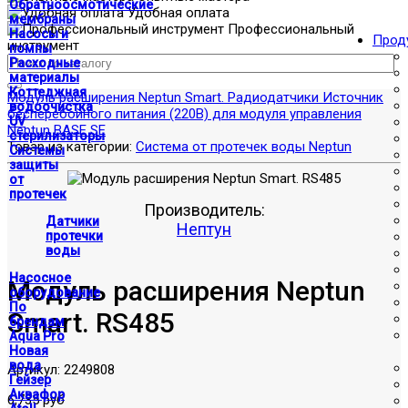
Обратноосмотические
Удобная оплата
мембраны
Профессиональный
Насосы и
Прод
инструмент
помпы
Расходные
материалы
Коттеджная
Модуль расширения Neptun Smart. Радиодатчики
Источник
водоочистка
бесперебойного питания (220В) для модуля управления
UV
Neptun BASE SE
стерилизаторы
Товар из категории:
Система от протечек воды Neptun
Системы
защиты
от
протечек
Производитель:
Датчики
Нептун
протечки
воды
Насосное
Модуль расширения Neptun
оборудование
По
Smart. RS485
брендам
Aqua Pro
Новая
вода
Артикул:
2249808
Гейзер
Аквафор
6,735 руб