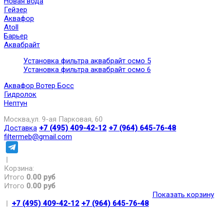
Новая вода
Гейзер
Аквафор
Atoll
Барьер
Аквабрайт
Установка фильтра аквабрайт осмо 5
Установка фильтра аквабрайт осмо 6
Аквафор Вотер Босс
Гидролок
Нептун
Москва,ул. 9-ая Парковая, 60
Доставка
+7 (495) 409-42-12
+7 (964) 645-76-48
filtermeb@gmail.com
|
Корзина:
Итого
0.00 руб
Итого
0.00 руб
Показать корзину
|
+7 (495) 409-42-12
+7 (964) 645-76-48