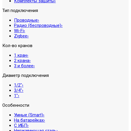
Комплекты защиты
›
Тип подключения
Проводные
›
Радио (беспроводные)
›
Wi-Fi
›
Zigbee
›
Кол-во кранов
1 кран
›
2 крана
›
3 и более
›
Диаметр подключения
1/2″
›
3/4″
›
1″
›
Особенности
Умные (Smart)
›
На батарейках
›
С ИБП
›
Нержавеющая сталь
›