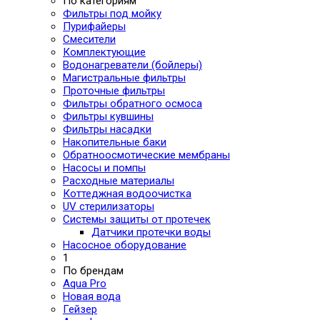
По категориям
Фильтры под мойку
Пурифайеры
Смесители
Комплектующие
Водонагреватели (бойлеры)
Магистральные фильтры
Проточные фильтры
Фильтры обратного осмоса
Фильтры кувшины
Фильтры насадки
Накопительные баки
Обратноосмотические мембраны
Насосы и помпы
Расходные материалы
Коттеджная водоочистка
UV стерилизаторы
Системы защиты от протечек
Датчики протечки воды
Насосное оборудование
1
По брендам
Aqua Pro
Новая вода
Гейзер