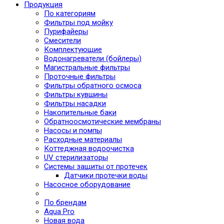
Продукция
По категориям
Фильтры под мойку
Пурифайеры
Смесители
Комплектующие
Водонагреватели (бойлеры)
Магистральные фильтры
Проточные фильтры
Фильтры обратного осмоса
Фильтры кувшины
Фильтры насадки
Накопительные баки
Обратноосмотические мембраны
Насосы и помпы
Расходные материалы
Коттеджная водоочистка
UV стерилизаторы
Системы защиты от протечек
Датчики протечки воды
Насосное оборудование
По брендам
Aqua Pro
Новая вода