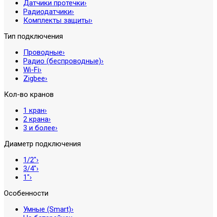
Датчики протечки
›
Радиодатчики
›
Комплекты защиты
›
Тип подключения
Проводные
›
Радио (беспроводные)
›
Wi-Fi
›
Zigbee
›
Кол-во кранов
1 кран
›
2 крана
›
3 и более
›
Диаметр подключения
1/2″
›
3/4″
›
1″
›
Особенности
Умные (Smart)
›