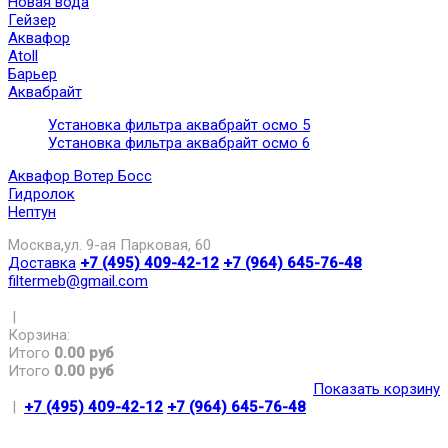
Новая вода
Гейзер
Аквафор
Atoll
Барьер
Аквабрайт
Установка фильтра аквабрайт осмо 5
Установка фильтра аквабрайт осмо 6
Аквафор Вотер Босс
Гидролок
Нептун
Москва,ул. 9-ая Парковая, 60
Доставка
+7 (495) 409-42-12
+7 (964) 645-76-48
filtermeb@gmail.com
|
Корзина:
Итого
0.00 руб
Итого
0.00 руб
Показать корзину
|
+7 (495) 409-42-12
+7 (964) 645-76-48