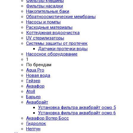
Фильтры кувшины
Фильтры насадки
Накопительные баки
Обратноосмотические мембраны
Насосы и помпы
Расходные материалы
Коттеджная водоочистка
UV стерилизаторы
Системы защиты от протечек
Датчики протечки воды
Насосное оборудование
1
По брендам
Aqua Pro
Новая вода
Гейзер
Аквафор
Atoll
Барьер
Аквабрайт
Установка фильтра аквабрайт осмо 5
Установка фильтра аквабрайт осмо 6
Аквафор Вотер Босс
Гидролок
Нептун