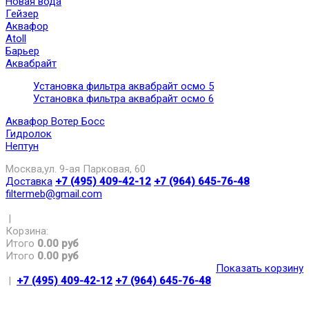
Новая вода
Гейзер
Аквафор
Atoll
Барьер
Аквабрайт
Установка фильтра аквабрайт осмо 5
Установка фильтра аквабрайт осмо 6
Аквафор Вотер Босс
Гидролок
Нептун
Москва,ул. 9-ая Парковая, 60
Доставка
+7 (495) 409-42-12
+7 (964) 645-76-48
filtermeb@gmail.com
|
Корзина:
Итого
0.00 руб
Итого
0.00 руб
Показать корзину
|
+7 (495) 409-42-12
+7 (964) 645-76-48