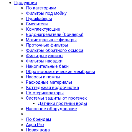
Продукция
По категориям
Фильтры под мойку
Пурифайеры
Смесители
Комплектующие
Водонагреватели (бойлеры)
Магистральные фильтры
Проточные фильтры
Фильтры обратного осмоса
Фильтры кувшины
Фильтры насадки
Накопительные баки
Обратноосмотические мембраны
Насосы и помпы
Расходные материалы
Коттеджная водоочистка
UV стерилизаторы
Системы защиты от протечек
Датчики протечки воды
Насосное оборудование
По брендам
Aqua Pro
Новая вода