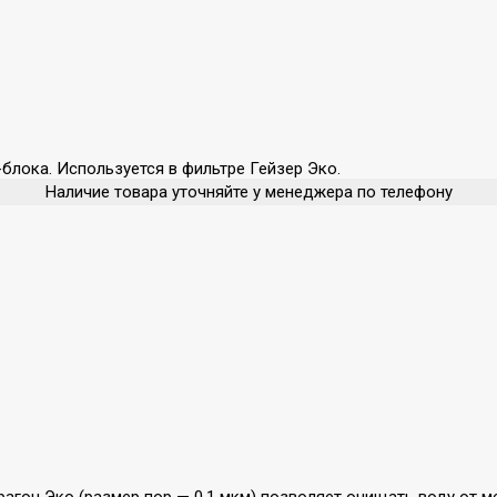
блока. Используется в фильтре Гейзер Эко.
Наличие товара уточняйте у менеджера по телефону
агон Эко (размер пор — 0,1 мкм) позволяет очищать воду от м