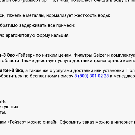
еси, тяжелые металлы, нормализует жесткость воды;
обратимо задерживать все примеси;
ую арагонитовую форму кальция.
н-3 Эко
«Гейзер» по низким ценам. Фильтры Geizer и комплект
 области. Также действует услуга доставки транспортной комп
агон-3 Эко
, а также же с услугами доставки или установки. П
 обратиться по бесплатному номеру
8 (800) 301 02 28
к менеджера
ые.
ктующих.
ты.
мам «Гейзер» можно онлайн. Оформить заказ можно в интернет м