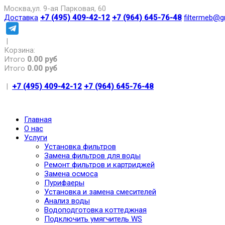
Москва,ул. 9-ая Парковая, 60
Доставка
+7 (495) 409-42-12
+7 (964) 645-76-48
filtermeb@g
|
Корзина:
Итого
0.00 руб
Итого
0.00 руб
|
+7 (495) 409-42-12
+7 (964) 645-76-48
Главная
О нас
Услуги
Установка фильтров
Замена фильтров для воды
Ремонт фильтров и картриджей
Замена осмоса
Пурифаеры
Установка и замена смесителей
Анализ воды
Водоподготовка коттеджная
Подключить умягчитель WS