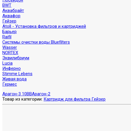
Посейдон
BWT
Аквабрайт
Аквафор
Гейзер
Atoll - Установка фильтров и картриджей
Барьер
Raifil
Системы очистки воды Bluefilters
Wasser
NORTEX
Эквилибриум
Lucia
Инферно
Stimme Lebens
Живая вода
Гермес
Арагон-3 10ВВ
Арагон-2
Товар из категории:
Картридж для фильтра Гейзер