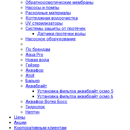
Обратноосмотические мембраны
Насосы и помпы
Расходные материалы
Коттеджная водоочистка
UV стерилизаторы
Системы защиты от протечек
Датчики протечки воды
Насосное оборудование
По брендам
Aqua Pro
Новая вода
Гейзер
Аквафор
Atoll
Барьер
Аквабрайт
Установка фильтра аквабрайт осмо 5
Установка фильтра аквабрайт осмо 6
Аквафор Вотер Босс
Гидролок
Нептун
Цены
Акции
Корпоративным клиентам