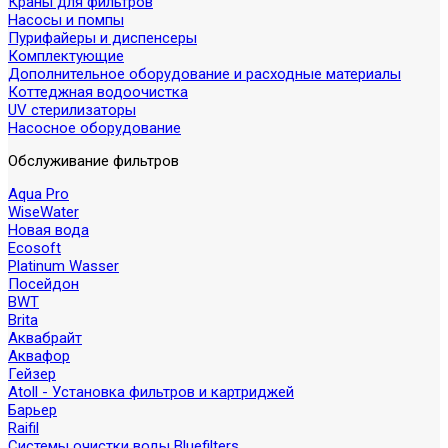
Краны для фильтров
Насосы и помпы
Пурифайеры и диспенсеры
Комплектующие
Дополнительное оборудование и расходные материалы
Коттеджная водоочистка
UV стерилизаторы
Насосное оборудование
Обслуживание фильтров
Aqua Pro
WiseWater
Новая вода
Ecosoft
Platinum Wasser
Посейдон
BWT
Brita
Аквабрайт
Аквафор
Гейзер
Atoll - Установка фильтров и картриджей
Барьер
Raifil
Системы очистки воды Bluefilters