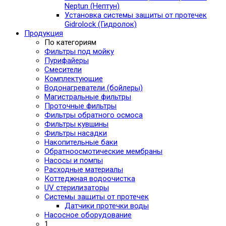
Neptun (Нептун)
Установка системы защиты от протечек
Gidrolock (Гидролок)
Продукция
По категориям
Фильтры под мойку
Пурифайеры
Смесители
Комплектующие
Водонагреватели (бойлеры)
Магистральные фильтры
Проточные фильтры
Фильтры обратного осмоса
Фильтры кувшины
Фильтры насадки
Накопительные баки
Обратноосмотические мембраны
Насосы и помпы
Расходные материалы
Коттеджная водоочистка
UV стерилизаторы
Системы защиты от протечек
Датчики протечки воды
Насосное оборудование
1