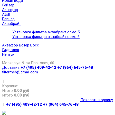
Новая вода
Гейзер
Аквафор
Atoll
Барьер
Аквабрайт
Установка фильтра аквабрайт осмо 5
Установка фильтра аквабрайт осмо 6
Аквафор Вотер Босс
Гидролок
Нептун
Москва,ул. 9-ая Парковая, 60
Доставка
+7 (495) 409-42-12
+7 (964) 645-76-48
filtermeb@gmail.com
|
Корзина:
Итого
0.00 руб
Итого
0.00 руб
Показать корзину
|
+7 (495) 409-42-12
+7 (964) 645-76-48