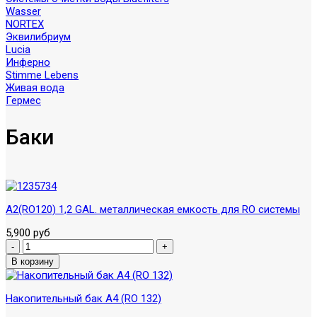
Wasser
NORTEX
Эквилибриум
Lucia
Инферно
Stimme Lebens
Живая вода
Гермес
Баки
A2(RO120) 1,2 GAL. металлическая емкость для RO системы
5,900 руб
Накопительный бак А4 (RO 132)