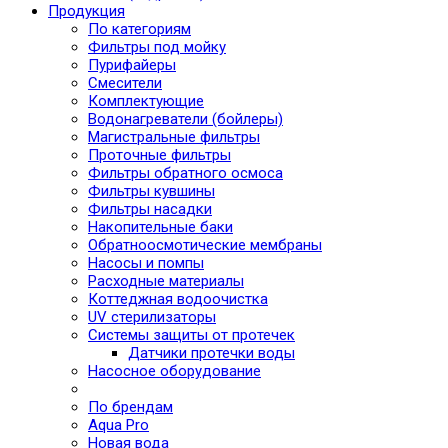
Продукция
По категориям
Фильтры под мойку
Пурифайеры
Смесители
Комплектующие
Водонагреватели (бойлеры)
Магистральные фильтры
Проточные фильтры
Фильтры обратного осмоса
Фильтры кувшины
Фильтры насадки
Накопительные баки
Обратноосмотические мембраны
Насосы и помпы
Расходные материалы
Коттеджная водоочистка
UV стерилизаторы
Системы защиты от протечек
Датчики протечки воды
Насосное оборудование
По брендам
Aqua Pro
Новая вода