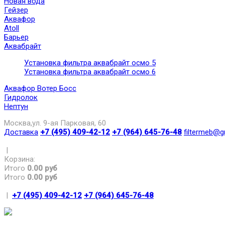
Новая вода
Гейзер
Аквафор
Atoll
Барьер
Аквабрайт
Установка фильтра аквабрайт осмо 5
Установка фильтра аквабрайт осмо 6
Аквафор Вотер Босс
Гидролок
Нептун
Москва,ул. 9-ая Парковая, 60
Доставка
+7 (495) 409-42-12
+7 (964) 645-76-48
filtermeb@g
|
Корзина:
Итого
0.00 руб
Итого
0.00 руб
|
+7 (495) 409-42-12
+7 (964) 645-76-48