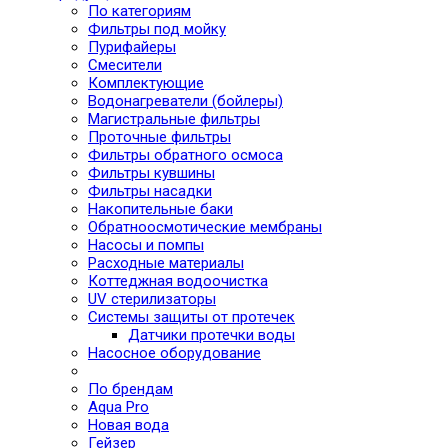
По категориям
Фильтры под мойку
Пурифайеры
Смесители
Комплектующие
Водонагреватели (бойлеры)
Магистральные фильтры
Проточные фильтры
Фильтры обратного осмоса
Фильтры кувшины
Фильтры насадки
Накопительные баки
Обратноосмотические мембраны
Насосы и помпы
Расходные материалы
Коттеджная водоочистка
UV стерилизаторы
Системы защиты от протечек
Датчики протечки воды
Насосное оборудование
По брендам
Aqua Pro
Новая вода
Гейзер