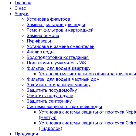
Главная
О нас
Услуги
Установка фильтров
Замена фильтров для воды
Ремонт фильтров и картриджей
Замена осмоса
Пурифаеры
Установка и замена смесителей
Анализ воды
Водоподготовка коттеджная
Подключить умягчитель WS
Фильтры для воды в квартиру
Установка магистрального фильтра для воды
Фильтры для воды в частный дом
Защитить стиральную машину
Защитить посудомойку
Очистить воду в душе
Защитить сантехнику
Системы защиты от протечек воды
Установка системы защиты от протечек Nept
(Нептун)
Установка системы защиты от протечек Gidro
(Гидролок)
Продукция