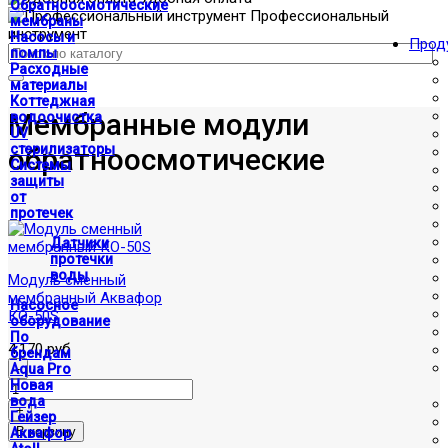
Обратноосмотические
Профессиональный
мембраны
инструмент
Насосы и
Прод
помпы
Расходные
материалы
Коттеджная
Мембранные модули
водоочистка
UV
стерилизаторы
обратноосмотические
Системы
защиты
от
протечек
Датчики
протечки
воды
Модуль сменный
мембранный Аквафор
Насосное
КО-50S
оборудование
По
4,170 руб
брендам
Aqua Pro
Новая
вода
Гейзер
Аквафор