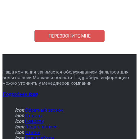
Поможем выбрать и купить фильтр
ответим на вопросы, примем заказ по телефону
7-495-409-42-12
ПЕРЕЗВОНИТЕ МНЕ
Наша компания занимается обслуживанием фильтров для
воды по всей Москве и области. Подробную информацию
можно уточнить у менеджеров компании
Подробнее
icon
icon
Обратный звонок
icon
Отзывы
icon
Новости
icon
Задать вопрос
icon
Статьи
icon
Наши работы