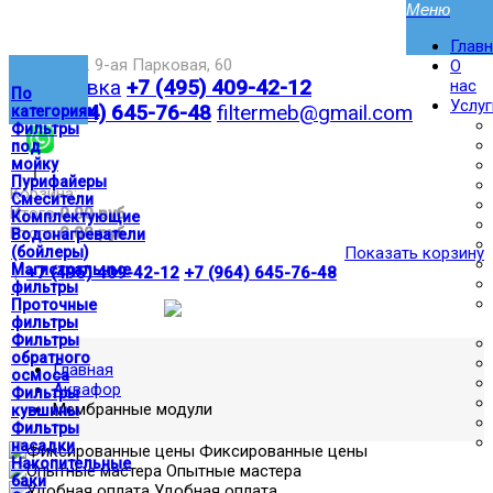
Глав
Москва,ул. 9-ая Парковая, 60
О
Доставка
+7 (495) 409-42-12
нас
По
Услуг
+7 (964) 645-76-48
filtermeb@gmail.com
категориям
Фильтры
под
мойку
|
Пурифайеры
Корзина:
Смесители
Итого
0.00 руб
Комплектующие
Итого
0.00 руб
Водонагреватели
(бойлеры)
Показать корзину
Магистральные
|
+7 (495) 409-42-12
+7 (964) 645-76-48
фильтры
Проточные
фильтры
Фильтры
обратного
Главная
осмоса
Аквафор
Фильтры
Мембранные модули
кувшины
Фильтры
насадки
Фиксированные цены
Накопительные
Опытные мастера
баки
Удобная оплата