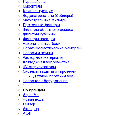
Пурифайеры
Смесители
Комплектующие
Водонагреватели (бойлеры)
Магистральные фильтры
Проточные фильтры
Фильтры обратного осмоса
Фильтры кувшины
Фильтры насадки
Накопительные баки
Обратноосмотические мембраны
Насосы и помпы
Расходные материалы
Коттеджная водоочистка
UV стерилизаторы
Системы защиты от протечек
Датчики протечки воды
Насосное оборудование
1
По брендам
Aqua Pro
Новая вода
Гейзер
Аквафор
Atoll