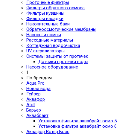
Проточные фильтры
Фильтры обратного осмоса
Фильтры кувшины
Фильтры насадки
Накопительные баки
Обратноосмотические мембраны
Насосы и помпы
Расходные материалы
Коттеджная водоочистка
UV стерилизаторы
Системы защиты от протечек
Датчики протечки воды
Насосное оборудование
1
По брендам
Aqua Pro
Новая вода
Гейзер
Аквафор
Atoll
Барьер
Аквабрайт
Установка фильтра аквабрайт осмо 5
Установка фильтра аквабрайт осмо 6
Аквафор Вотер Босс