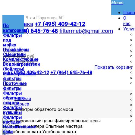
Глав
Москва,ул. 9-ая Парковая, 60
О
Доставка
+7 (495) 409-42-12
нас
По
Услуг
+7 (964) 645-76-48
filtermeb@gmail.com
категориям
Фильтры
под
|
мойку
Пурифайеры
Корзина:
Смесители
Итого
0.00 руб
Комплектующие
Итого
0.00 руб
Водонагреватели
Показать корзину
(бойлеры)
|
+7 (495) 409-42-12
+7 (964) 645-76-48
Магистральные
фильтры
Проточные
фильтры
Фильтры
обратного
Главная
осмоса
Барьер
Фильтры
Фильтры обратного осмоса
кувшины
Фильтры
Фиксированные цены
насадки
Опытные мастера
Накопительные
Удобная оплата
баки