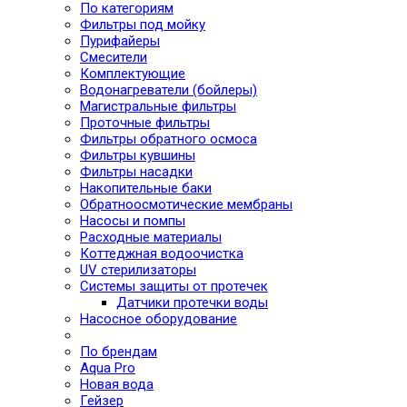
По категориям
Фильтры под мойку
Пурифайеры
Смесители
Комплектующие
Водонагреватели (бойлеры)
Магистральные фильтры
Проточные фильтры
Фильтры обратного осмоса
Фильтры кувшины
Фильтры насадки
Накопительные баки
Обратноосмотические мембраны
Насосы и помпы
Расходные материалы
Коттеджная водоочистка
UV стерилизаторы
Системы защиты от протечек
Датчики протечки воды
Насосное оборудование
По брендам
Aqua Pro
Новая вода
Гейзер