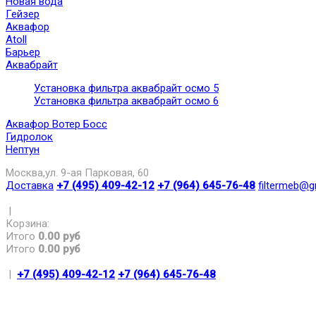
Новая вода
Гейзер
Аквафор
Atoll
Барьер
Аквабрайт
Установка фильтра аквабрайт осмо 5
Установка фильтра аквабрайт осмо 6
Аквафор Вотер Босс
Гидролок
Нептун
Москва,ул. 9-ая Парковая, 60
Доставка
+7 (495) 409-42-12
+7 (964) 645-76-48
filtermeb@g
|
Корзина:
Итого
0.00 руб
Итого
0.00 руб
|
+7 (495) 409-42-12
+7 (964) 645-76-48