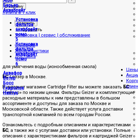
Atoll
Барьер
Аквабрайт
Купить в 1 клик
Установка
отложить
фильтра
Сравнить
аквабрайт
осмо
Установка | сервис | обслуживание
5
Установка
Описание
фильтра
Характеристики
аквабрайт
Доставка
осмо
6
для умягчения воды (ионообменная смола)
Цены
Аквафор
Акци
БС
Гейзер в Москве.
Вотер
Корп
Босс
клие
В интернет магазине Cartridge Filter вы можете заказать
БС
Гидролок
«Гейзер» по низким ценам. Фильтры Geizer и комплектующие
Нептун
расходные материалы к ним представлены в большом
ассортименте и доступны для заказа по Москве и
Московской области. Также действует услуга доставки
транспортной компанией по всем городам России.
Ознакомьтесь с подробным описанием и характеристиками
БС
, а также же с услугами доставки или установки. Полные
описания с характеристиками фильтров и картриджей Geizer