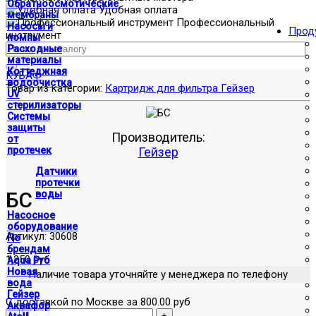
Обратноосмотические
Удобная оплата
мембраны
Профессиональный
Насосы и
Прод
инструмент
помпы
Расходные
материалы
Коттеджная
КУ
БАФ
водоочистка
Товар из категории:
Картридж для фильтра Гейзер
UV
стерилизаторы
Системы
защиты
Производитель:
от
протечек
Гейзер
Датчики
протечки
БС
воды
Насосное
оборудование
Артикул:
30608
По
брендам
1,250 руб
Aqua Pro
Новая
Наличие товара уточняйте у менеджера по телефону
вода
Гейзер
С доставкой по Москве за 800.00 руб
Аквафор