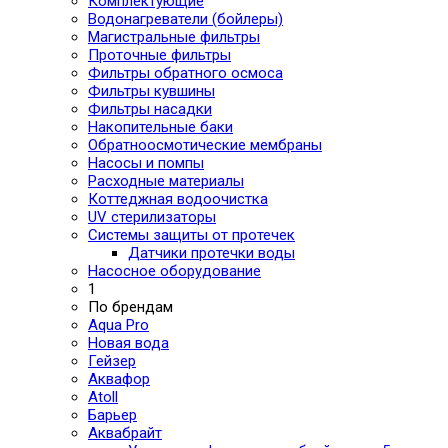
Комплектующие
Водонагреватели (бойлеры)
Магистральные фильтры
Проточные фильтры
Фильтры обратного осмоса
Фильтры кувшины
Фильтры насадки
Накопительные баки
Обратноосмотические мембраны
Насосы и помпы
Расходные материалы
Коттеджная водоочистка
UV стерилизаторы
Системы защиты от протечек
Датчики протечки воды
Насосное оборудование
1
По брендам
Aqua Pro
Новая вода
Гейзер
Аквафор
Atoll
Барьер
Аквабрайт