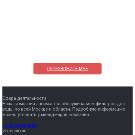
Поможем выбрать и купить фильтр
ответим на вопросы, примем заказ по телефону
7-495-409-42-12
ПЕРЕЗВОНИТЕ МНЕ
Сфера деятельности
Наша компания занимается обслуживанием фильтров для
воды по всей Москве и области. Подробную информацию
можно уточнить у менеджеров компании
Подробнее
icon
Интерактив