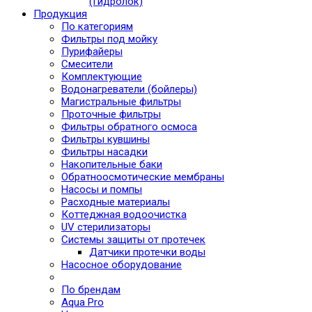
(Гидролок)
Продукция
По категориям
Фильтры под мойку
Пурифайеры
Смесители
Комплектующие
Водонагреватели (бойлеры)
Магистральные фильтры
Проточные фильтры
Фильтры обратного осмоса
Фильтры кувшины
Фильтры насадки
Накопительные баки
Обратноосмотические мембраны
Насосы и помпы
Расходные материалы
Коттеджная водоочистка
UV стерилизаторы
Системы защиты от протечек
Датчики протечки воды
Насосное оборудование
По брендам
Aqua Pro