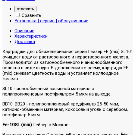
отложить
Сравнить
Установка | сервис | обслуживание
Описание
Характеристики
Доставка
Картриджи для обезжелезивания серии Гейзер FE (mix) SL10"
очищает воду от растворенного и нерастворенного железа.
Производится из катионообменного и анионообменного
волокна в виде шнура. В дополнении ко всему, картридж FE
(mix) снижает цветность воды и устраняет коллоидное
железо.
SL10 - ионообменный засыпной материал с
полипропиленовым постфильтром 5 мкм на выходе.
BB10, BB20 - полипропиленовый предфильтр 25-50 мкм,
катионо-обменный материал, кокосовый уголь с серебром,
постфильтр 5 мкм.
Fe-10SL (mix)
Гейзер в Москве.
В интернет магазине Cartridge Filter вы можете заказать
Fe-