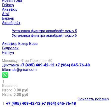
Новая вода
Гейзер
Аквафор
Atoll
Барьер
Аквабрайт
Установка фильтра аквабрайт осмо 5
Установка фильтра аквабрайт осмо 6
Аквафор Вотер Босс
Гидролок
Нептун
Москва,ул. 9-ая Парковая, 60
Доставка
+7 (495) 409-42-12
+7 (964) 645-76-48
filtermeb@gmail.com
|
Корзина:
Итого
0.00 руб
Итого
0.00 руб
Показать корзину
|
+7 (495) 409-42-12
+7 (964) 645-76-48