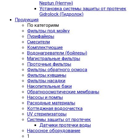
Neptun (Нептун)
Установка системы защиты от протечек
Gidrolock (Гидролок)
Продукция
По категориям
Фильтры под мойку
Пурифайеры
Смесители
Комплектующие
Водонагреватели (бойлеры)
Магистральные фильтры
Проточные фильтры
Фильтры обратного осмоса
Фильтры кувшины
Фильтры насадки
Накопительные баки
Обратноосмотические мембраны
Насосы и помпы
Расходные материалы
Коттеджная водоочистка
UV стерилизаторы
Системы защиты от протечек
Датчики протечки воды
Насосное оборудование
1