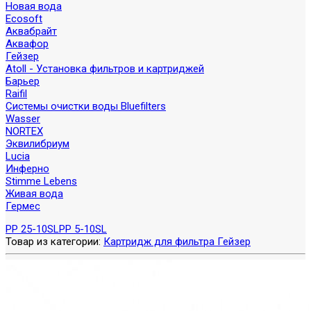
Новая вода
Ecosoft
Аквабрайт
Аквафор
Гейзер
Atoll - Установка фильтров и картриджей
Барьер
Raifil
Системы очистки воды Bluefilters
Wasser
NORTEX
Эквилибриум
Lucia
Инферно
Stimme Lebens
Живая вода
Гермес
PP 25-10SL
PP 5-10SL
Товар из категории:
Картридж для фильтра Гейзер