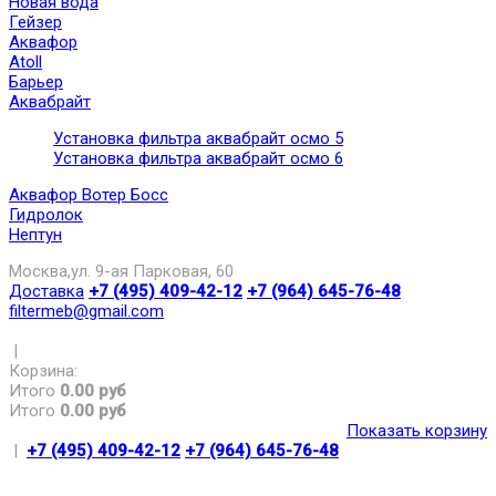
Новая вода
Гейзер
Аквафор
Atoll
Барьер
Аквабрайт
Установка фильтра аквабрайт осмо 5
Установка фильтра аквабрайт осмо 6
Аквафор Вотер Босс
Гидролок
Нептун
Москва,ул. 9-ая Парковая, 60
Доставка
+7 (495) 409-42-12
+7 (964) 645-76-48
filtermeb@gmail.com
|
Корзина:
Итого
0.00 руб
Итого
0.00 руб
Показать корзину
|
+7 (495) 409-42-12
+7 (964) 645-76-48