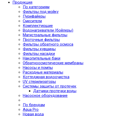
Продукция
По категориям
Фильтры под мойку
Пурифайеры
Смесители
Комплектующие
Водонагреватели (бойлеры)
Магистральные фильтры
Проточные фильтры
Фильтры обратного осмоса
Фильтры кувшины
Фильтры насадки
Накопительные баки
Обратноосмотические мембраны
Насосы и помпы
Расходные материалы
Коттеджная водоочистка
UV стерилизаторы
Системы защиты от протечек
Датчики протечки воды
Насосное оборудование
По брендам
Aqua Pro
Новая вода