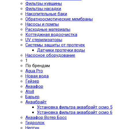
Фильтры кувшины
Фильтры насадки
Накопительные баки
Обратноосмотические мембраны
Насосы и помпы
Расходные материалы
Коттеджная водоочистка
UV стерилизаторы
Системы защиты от протечек
Датчики протечки воды
Насосное оборудование
1
По брендам
Aqua Pro
Новая вода
Гейзер
Аквафор
Atoll
Барьер
Аквабрайт
Установка фильтра аквабрайт осмо 5
Установка фильтра аквабрайт осмо 6
Аквафор Вотер Босс
Гидролок
Нептун