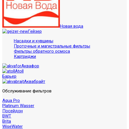
Новая вода
Гейзер
Насадки и кувшины
Проточные и магистральные фильтры
Фильтры обратного осмоса
Картриджи
Аквафор
Atoll
Барьер
Аквабрайт
Обслуживание фильтров
Aqua Pro
Platinum Wasser
Посейдон
BWT
Brita
WiseWater