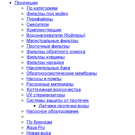
Продукция
По категориям
Фильтры под мойку
Пурифайеры
Смесители
Комплектующие
Водонагреватели (бойлеры)
Магистральные фильтры
Проточные фильтры
Фильтры обратного осмоса
Фильтры кувшины
Фильтры насадки
Накопительные баки
Обратноосмотические мембраны
Насосы и помпы
Расходные материалы
Коттеджная водоочистка
UV стерилизаторы
Системы защиты от протечек
Датчики протечки воды
Насосное оборудование
По брендам
Aqua Pro
Новая вода