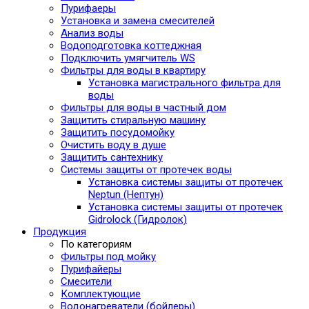
Пурифаеры
Установка и замена смесителей
Анализ воды
Водоподготовка коттеджная
Подключить умягчитель WS
Фильтры для воды в квартиру
Установка магистрального фильтра для
воды
Фильтры для воды в частный дом
Защитить стиральную машину
Защитить посудомойку
Очистить воду в душе
Защитить сантехнику
Системы защиты от протечек воды
Установка системы защиты от протечек
Neptun (Нептун)
Установка системы защиты от протечек
Gidrolock (Гидролок)
Продукция
По категориям
Фильтры под мойку
Пурифайеры
Смесители
Комплектующие
Водонагреватели (бойлеры)