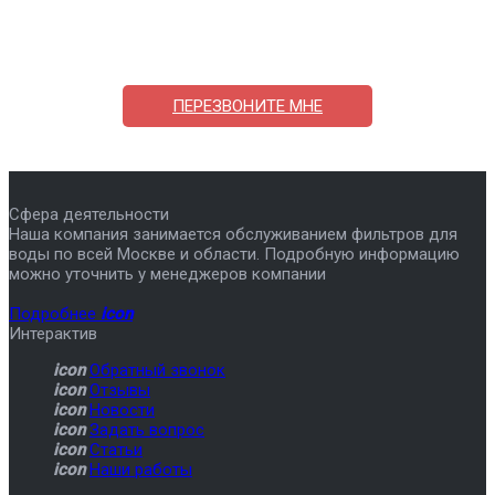
ответим на вопросы, примем заказ по телефону
7-495-409-42-12
ПЕРЕЗВОНИТЕ МНЕ
Сфера деятельности
Наша компания занимается обслуживанием фильтров для
воды по всей Москве и области. Подробную информацию
можно уточнить у менеджеров компании
Подробнее
icon
Интерактив
icon
Обратный звонок
icon
Отзывы
icon
Новости
icon
Задать вопрос
icon
Статьи
icon
Наши работы