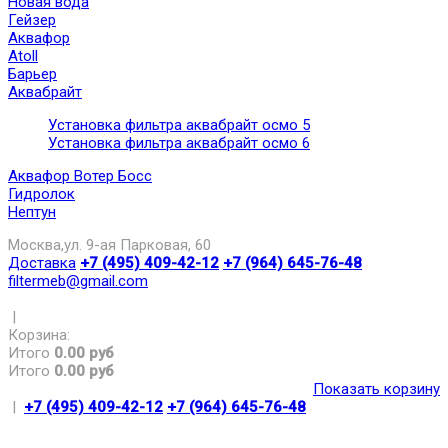
Новая вода
Гейзер
Аквафор
Atoll
Барьер
Аквабрайт
Установка фильтра аквабрайт осмо 5
Установка фильтра аквабрайт осмо 6
Аквафор Вотер Босс
Гидролок
Нептун
Москва,ул. 9-ая Парковая, 60
Доставка
+7 (495) 409-42-12
+7 (964) 645-76-48
filtermeb@gmail.com
|
Корзина:
Итого
0.00 руб
Итого
0.00 руб
Показать корзину
|
+7 (495) 409-42-12
+7 (964) 645-76-48