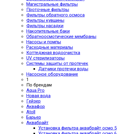
Магистральные фильтры
Проточные фильтры
Фильтры обратного осмоса
Фильтры кувшины
Фильтры насадки
Накопительные баки
Обратноосмотические мембраны
Насосы и помпы
Расходные материалы
Коттеджная водоочистка
UV стерилизаторы
Системы защиты от протечек
Датчики протечки воды
Насосное оборудование
1
По брендам
Aqua Pro
Новая вода
Гейзер
Аквафор
Atoll
Барьер
Аквабрайт
Установка фильтра аквабрайт осмо 5
Установка фильтра аквабрайт осмо 6