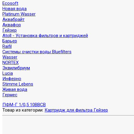
Ecosoft
Новая вода
Platinum Wasser
Аквабрайт
Аквафор
Гейзер
Atoll - Установка фильтров и картриджей
Барьер
Raifil
Системы очистки воды Bluefilters
Wasser
NORTEX
Эквилибриум
Lucia
Инферно
Stimme Lebens
Живая вода
Гермес
ПФМ-Г 1/0,5 10BB
CВ
Товар из категории:
Картридж для фильтра Гейзер