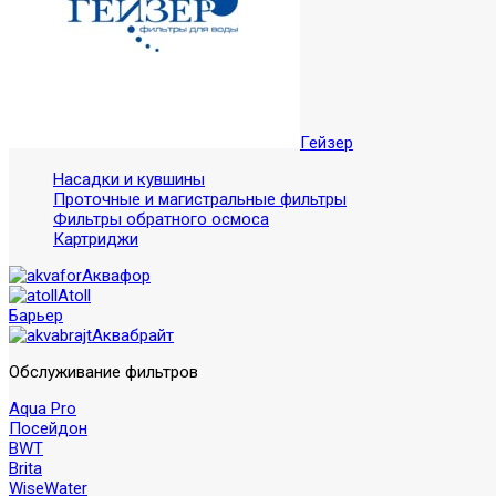
Гейзер
Насадки и кувшины
Проточные и магистральные фильтры
Фильтры обратного осмоса
Картриджи
Аквафор
Atoll
Барьер
Аквабрайт
Обслуживание фильтров
Aqua Pro
Посейдон
BWT
Brita
WiseWater