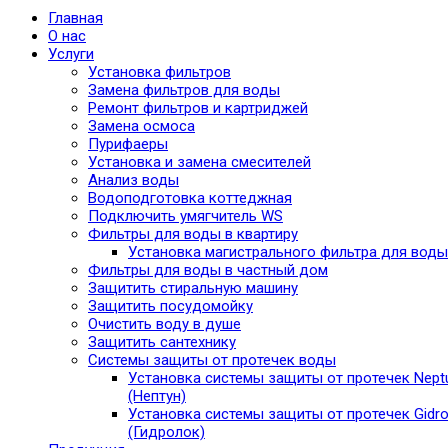
Главная
О нас
Услуги
Установка фильтров
Замена фильтров для воды
Ремонт фильтров и картриджей
Замена осмоса
Пурифаеры
Установка и замена смесителей
Анализ воды
Водоподготовка коттеджная
Подключить умягчитель WS
Фильтры для воды в квартиру
Установка магистрального фильтра для воды
Фильтры для воды в частный дом
Защитить стиральную машину
Защитить посудомойку
Очистить воду в душе
Защитить сантехнику
Системы защиты от протечек воды
Установка системы защиты от протечек Nept
(Нептун)
Установка системы защиты от протечек Gidro
(Гидролок)