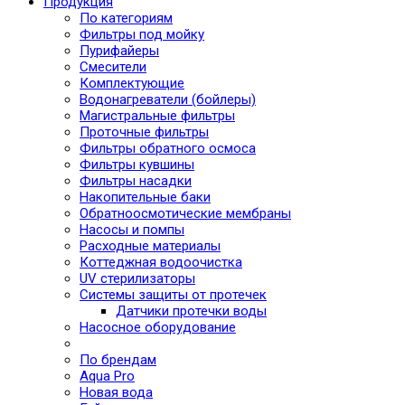
Продукция
По категориям
Фильтры под мойку
Пурифайеры
Смесители
Комплектующие
Водонагреватели (бойлеры)
Магистральные фильтры
Проточные фильтры
Фильтры обратного осмоса
Фильтры кувшины
Фильтры насадки
Накопительные баки
Обратноосмотические мембраны
Насосы и помпы
Расходные материалы
Коттеджная водоочистка
UV стерилизаторы
Системы защиты от протечек
Датчики протечки воды
Насосное оборудование
По брендам
Aqua Pro
Новая вода