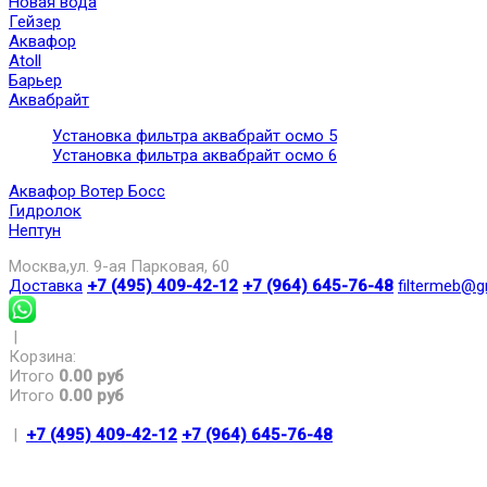
Новая вода
Гейзер
Аквафор
Atoll
Барьер
Аквабрайт
Установка фильтра аквабрайт осмо 5
Установка фильтра аквабрайт осмо 6
Аквафор Вотер Босс
Гидролок
Нептун
Москва,ул. 9-ая Парковая, 60
Доставка
+7 (495) 409-42-12
+7 (964) 645-76-48
filtermeb@g
|
Корзина:
Итого
0.00 руб
Итого
0.00 руб
|
+7 (495) 409-42-12
+7 (964) 645-76-48