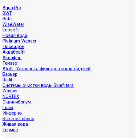
Aqua Pro
BWT
Brita
WiseWater
Ecosoft
Новая вода
Platinum Wasser
Посейдон
Аквабрайт
Аквафор
Гейзер
Atoll - Установка фильтров и картриджей
Барьер
Raifil
Системы очистки воды Bluefilters
Wasser
NORTEX
Эквилибриум
Lucia
Инферно
Stimme Lebens
Живая вода
Гермес