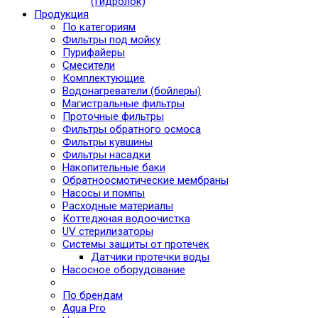
(Гидролок)
Продукция
По категориям
Фильтры под мойку
Пурифайеры
Смесители
Комплектующие
Водонагреватели (бойлеры)
Магистральные фильтры
Проточные фильтры
Фильтры обратного осмоса
Фильтры кувшины
Фильтры насадки
Накопительные баки
Обратноосмотические мембраны
Насосы и помпы
Расходные материалы
Коттеджная водоочистка
UV стерилизаторы
Системы защиты от протечек
Датчики протечки воды
Насосное оборудование
По брендам
Aqua Pro