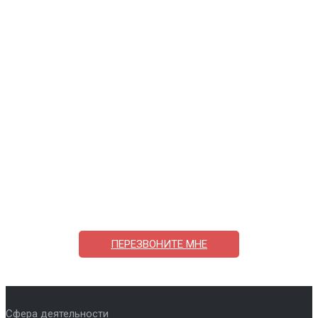
Поможем выбрать и купить фильтр
ответим на вопросы, примем заказ по телефону
7-495-409-42-12
ПЕРЕЗВОНИТЕ МНЕ
Сфера деятельности