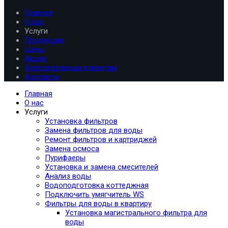
Главная
О нас
Услуги
Продукция
Цены
Акции
Корпоративным клиентам
Контакты
Главная
О нас
Услуги
Установка фильтров
Замена фильтров для воды
Ремонт фильтров и картриджей
Замена осмоса
Пурифаеры
Установка и замена смесителей
Анализ воды
Водоподготовка коттеджная
Подключить умягчитель WS
Фильтры для воды в квартиру
Установка магистрального фильтра для
воды