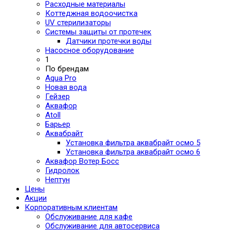
Расходные материалы
Коттеджная водоочистка
UV стерилизаторы
Системы защиты от протечек
Датчики протечки воды
Насосное оборудование
1
По брендам
Aqua Pro
Новая вода
Гейзер
Аквафор
Atoll
Барьер
Аквабрайт
Установка фильтра аквабрайт осмо 5
Установка фильтра аквабрайт осмо 6
Аквафор Вотер Босс
Гидролок
Нептун
Цены
Акции
Корпоративным клиентам
Обслуживание для кафе
Обслуживание для автосервиса