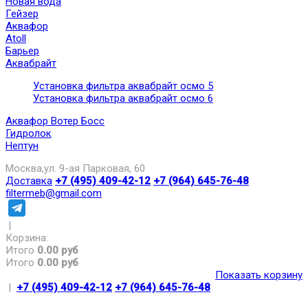
Новая вода
Гейзер
Аквафор
Atoll
Барьер
Аквабрайт
Установка фильтра аквабрайт осмо 5
Установка фильтра аквабрайт осмо 6
Аквафор Вотер Босс
Гидролок
Нептун
Москва,ул. 9-ая Парковая, 60
Доставка
+7 (495) 409-42-12
+7 (964) 645-76-48
filtermeb@gmail.com
|
Корзина:
Итого
0.00 руб
Итого
0.00 руб
Показать корзину
|
+7 (495) 409-42-12
+7 (964) 645-76-48