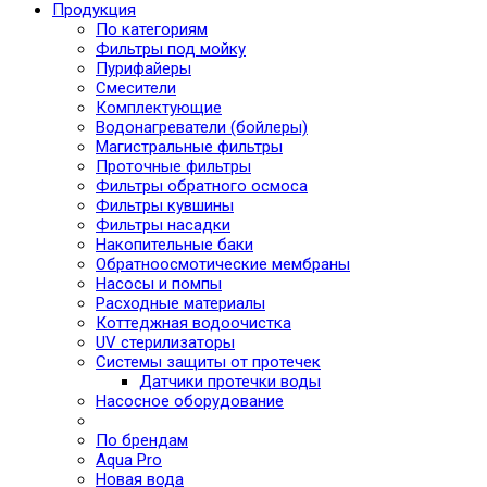
Продукция
По категориям
Фильтры под мойку
Пурифайеры
Смесители
Комплектующие
Водонагреватели (бойлеры)
Магистральные фильтры
Проточные фильтры
Фильтры обратного осмоса
Фильтры кувшины
Фильтры насадки
Накопительные баки
Обратноосмотические мембраны
Насосы и помпы
Расходные материалы
Коттеджная водоочистка
UV стерилизаторы
Системы защиты от протечек
Датчики протечки воды
Насосное оборудование
По брендам
Aqua Pro
Новая вода