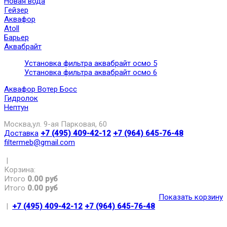
Новая вода
Гейзер
Аквафор
Atoll
Барьер
Аквабрайт
Установка фильтра аквабрайт осмо 5
Установка фильтра аквабрайт осмо 6
Аквафор Вотер Босс
Гидролок
Нептун
Москва,ул. 9-ая Парковая, 60
Доставка
+7 (495) 409-42-12
+7 (964) 645-76-48
filtermeb@gmail.com
|
Корзина:
Итого
0.00 руб
Итого
0.00 руб
Показать корзину
|
+7 (495) 409-42-12
+7 (964) 645-76-48