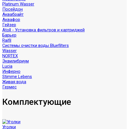
Platinum Wasser
Посейдон
Аквабрайт
Аквафор
Гейзер
Atoll - Установка фильтров и картриджей
Барьер
Raifil
Системы очистки воды Bluefilters
Wasser
NORTEX
Эквилибриум
Lucia
Инферно
Stimme Lebens
Живая вода
Гермес
Комплектующие
Уголки