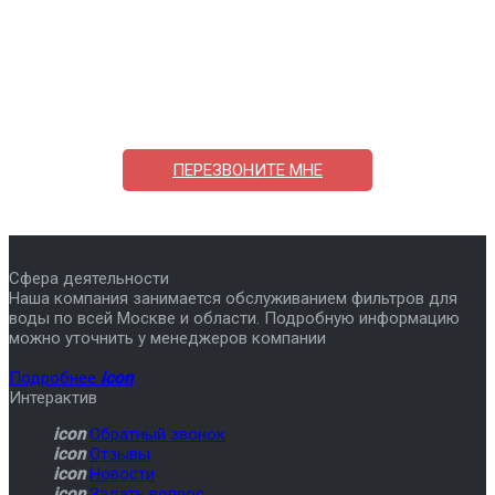
Поможем выбрать и купить фильтр
ответим на вопросы, примем заказ по телефону
7-495-409-42-12
ПЕРЕЗВОНИТЕ МНЕ
Сфера деятельности
Наша компания занимается обслуживанием фильтров для
воды по всей Москве и области. Подробную информацию
можно уточнить у менеджеров компании
Подробнее
icon
Интерактив
icon
Обратный звонок
icon
Отзывы
icon
Новости
icon
Задать вопрос