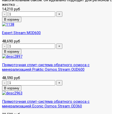
жестко ...
14,210 руб
Expert Stream MOD600
48,690 руб
Прямоточная сплит-система обратного осмоса с
минерализацией Praktic Osmos Stream OUD600
48,590 руб
Прямоточная сплит-система обратного осмоса с
минерализацией Econic Osmos Stream OD360