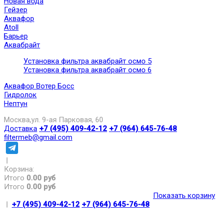
Новая вода
Гейзер
Аквафор
Atoll
Барьер
Аквабрайт
Установка фильтра аквабрайт осмо 5
Установка фильтра аквабрайт осмо 6
Аквафор Вотер Босс
Гидролок
Нептун
Москва,ул. 9-ая Парковая, 60
Доставка
+7 (495) 409-42-12
+7 (964) 645-76-48
filtermeb@gmail.com
|
Корзина:
Итого
0.00 руб
Итого
0.00 руб
Показать корзину
|
+7 (495) 409-42-12
+7 (964) 645-76-48