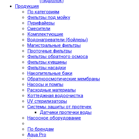
(Гидролок)
Продукция
По категориям
Фильтры под мойку
Пурифайеры
Смесители
Комплектующие
Водонагреватели (бойлеры)
Магистральные фильтры
Проточные фильтры
Фильтры обратного осмоса
Фильтры кувшины
Фильтры насадки
Накопительные баки
Обратноосмотические мембраны
Насосы и помпы
Расходные материалы
Коттеджная водоочистка
UV стерилизаторы
Системы защиты от протечек
Датчики протечки воды
Насосное оборудование
По брендам
Aqua Pro