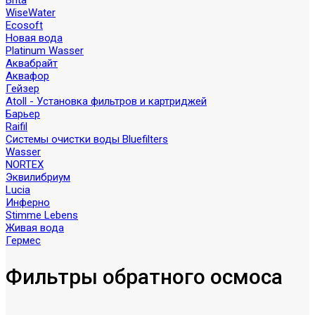
Brita
WiseWater
Ecosoft
Новая вода
Platinum Wasser
Аквабрайт
Аквафор
Гейзер
Atoll - Установка фильтров и картриджей
Барьер
Raifil
Системы очистки воды Bluefilters
Wasser
NORTEX
Эквилибриум
Lucia
Инферно
Stimme Lebens
Живая вода
Гермес
Фильтры обратного осмоса