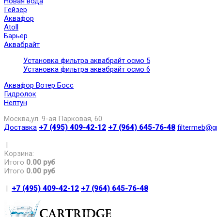
Новая вода
Гейзер
Аквафор
Atoll
Барьер
Аквабрайт
Установка фильтра аквабрайт осмо 5
Установка фильтра аквабрайт осмо 6
Аквафор Вотер Босс
Гидролок
Нептун
Москва,ул. 9-ая Парковая, 60
Доставка
+7 (495) 409-42-12
+7 (964) 645-76-48
filtermeb@g
|
Корзина:
Итого
0.00 руб
Итого
0.00 руб
|
+7 (495) 409-42-12
+7 (964) 645-76-48