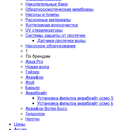
Накопительные баки
Обратноосмотические мембраны
Насосы и помпы
Расходные материалы
Коттеджная водоочистка
UV стерилизаторы
Системы защиты от протечек
Датчики протечки воды
Насосное оборудование
1
По брендам
Aqua Pro
Новая вода
Гейзер
Аквафор
Atoll
Барьер
Аквабрайт
Установка фильтра аквабрайт осмо 5
Установка фильтра аквабрайт осмо 6
Аквафор Вотер Босс
Гидролок
Нептун
Цены
Акции