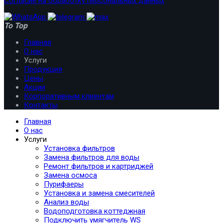
Согласие на обработку персональных данных
To Top
Главная
О нас
Услуги
Продукция
Цены
Акции
Корпоративным клиентам
Контакты
Главная
О нас
Услуги
Установка фильтров
Замена фильтров для воды
Ремонт фильтров и картриджей
Замена осмоса
Пурифаеры
Установка и замена смесителей
Анализ воды
Водоподготовка коттеджная
Подключить умягчитель WS