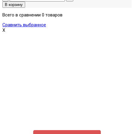
Всего в сравнении 0 товаров
Сравнить выбранное
X
Поможем выбрать и купить фильтр
ответим на вопросы, примем заказ по телефону
7-495-409-42-12