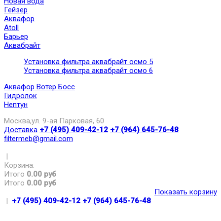
Новая вода
Гейзер
Аквафор
Atoll
Барьер
Аквабрайт
Установка фильтра аквабрайт осмо 5
Установка фильтра аквабрайт осмо 6
Аквафор Вотер Босс
Гидролок
Нептун
Москва,ул. 9-ая Парковая, 60
Доставка
+7 (495) 409-42-12
+7 (964) 645-76-48
filtermeb@gmail.com
|
Корзина:
Итого
0.00 руб
Итого
0.00 руб
Показать корзину
|
+7 (495) 409-42-12
+7 (964) 645-76-48