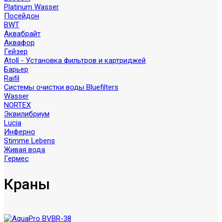
Platinum Wasser
Посейдон
BWT
Аквабрайт
Аквафор
Гейзер
Atoll - Установка фильтров и картриджей
Барьер
Raifil
Системы очистки воды Bluefilters
Wasser
NORTEX
Эквилибриум
Lucia
Инферно
Stimme Lebens
Живая вода
Гермес
Краны