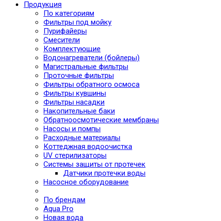
Продукция
По категориям
Фильтры под мойку
Пурифайеры
Смесители
Комплектующие
Водонагреватели (бойлеры)
Магистральные фильтры
Проточные фильтры
Фильтры обратного осмоса
Фильтры кувшины
Фильтры насадки
Накопительные баки
Обратноосмотические мембраны
Насосы и помпы
Расходные материалы
Коттеджная водоочистка
UV стерилизаторы
Системы защиты от протечек
Датчики протечки воды
Насосное оборудование
По брендам
Aqua Pro
Новая вода