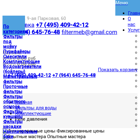
Глав
Москва,ул. 9-ая Парковая, 60
О
Доставка
+7 (495) 409-42-12
нас
По
Услуг
+7 (964) 645-76-48
filtermeb@gmail.com
категориям
Фильтры
под
|
мойку
Пурифайеры
Корзина:
Смесители
Итого
0.00 руб
Комплектующие
Итого
0.00 руб
Водонагреватели
Показать корзину
(бойлеры)
|
+7 (495) 409-42-12
+7 (964) 645-76-48
Магистральные
фильтры
Проточные
фильтры
Фильтры
обратного
Главная
осмоса
Фильтры для воды
Фильтры
Комплектующие
кувшины
Реле давления
Фильтры
насадки
Фиксированные цены
Накопительные
Опытные мастера
баки