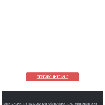
Поможем выбрать и купить фильтр
ответим на вопросы, примем заказ по телефону
7-495-409-42-12
ПЕРЕЗВОНИТЕ МНЕ
Наша компания занимается обслуживанием фильтров для