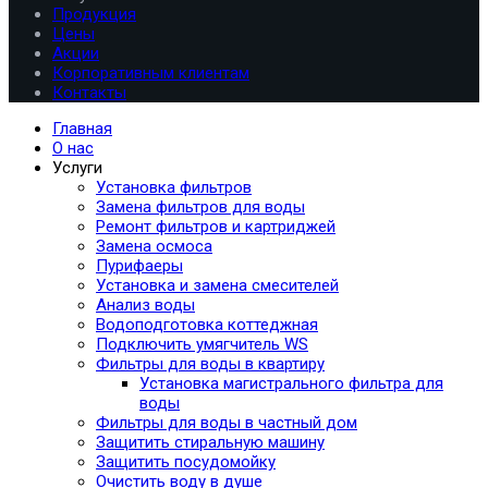
Продукция
Цены
Акции
Корпоративным клиентам
Контакты
Главная
О нас
Услуги
Установка фильтров
Замена фильтров для воды
Ремонт фильтров и картриджей
Замена осмоса
Пурифаеры
Установка и замена смесителей
Анализ воды
Водоподготовка коттеджная
Подключить умягчитель WS
Фильтры для воды в квартиру
Установка магистрального фильтра для
воды
Фильтры для воды в частный дом
Защитить стиральную машину
Защитить посудомойку
Очистить воду в душе