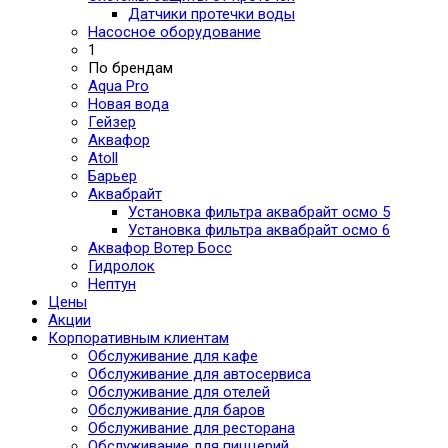
Датчики протечки воды
Насосное оборудование
1
По брендам
Aqua Pro
Новая вода
Гейзер
Аквафор
Atoll
Барьер
Аквабрайт
Установка фильтра аквабрайт осмо 5
Установка фильтра аквабрайт осмо 6
Аквафор Вотер Босс
Гидролок
Нептун
Цены
Акции
Корпоративным клиентам
Обслуживание для кафе
Обслуживание для автосервиса
Обслуживание для отелей
Обслуживание для баров
Обслуживание для ресторана
Обслуживание для пиццерий