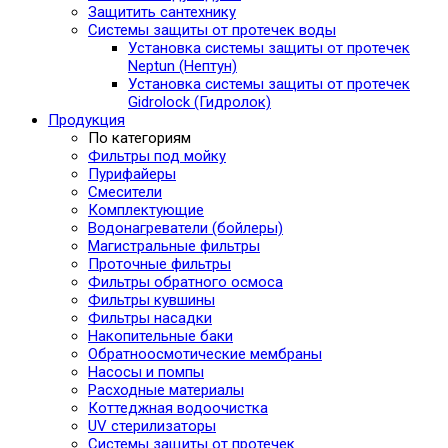
Защитить сантехнику
Системы защиты от протечек воды
Установка системы защиты от протечек
Neptun (Нептун)
Установка системы защиты от протечек
Gidrolock (Гидролок)
Продукция
По категориям
Фильтры под мойку
Пурифайеры
Смесители
Комплектующие
Водонагреватели (бойлеры)
Магистральные фильтры
Проточные фильтры
Фильтры обратного осмоса
Фильтры кувшины
Фильтры насадки
Накопительные баки
Обратноосмотические мембраны
Насосы и помпы
Расходные материалы
Коттеджная водоочистка
UV стерилизаторы
Системы защиты от протечек