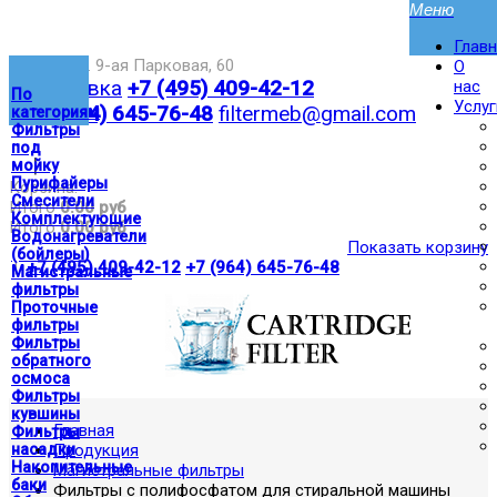
Глав
Москва,ул. 9-ая Парковая, 60
О
Доставка
+7 (495) 409-42-12
нас
По
Услуг
+7 (964) 645-76-48
filtermeb@gmail.com
категориям
Фильтры
под
|
мойку
Пурифайеры
Корзина:
Смесители
Итого
0.00 руб
Комплектующие
Итого
0.00 руб
Водонагреватели
Показать корзину
(бойлеры)
|
+7 (495) 409-42-12
+7 (964) 645-76-48
Магистральные
фильтры
Проточные
фильтры
Фильтры
обратного
осмоса
Фильтры
кувшины
Главная
Фильтры
насадки
Продукция
Накопительные
Магистральные фильтры
баки
Фильтры с полифосфатом для стиральной машины