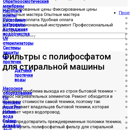
Обратноосмотические
мембраны
Фиксированные цены
Насосы и
Прод
Опытные мастера
помпы
Удобная оплата
Расходные
материалы
Профессиональный
Коттеджная
инструмент
водоочистка
UV
стерилизаторы
Системы
защиты
Фильтры с полифосфатом
от
протечек
для стиральной машины
Датчики
протечки
воды
Насосное
Основная проблема выхода из строя бытовой техники –
оборудование
износ нагревательных элементов. Ремонт обходится в
По
половину стоимости самой техники, поэтому так
брендам
расстраивает владельцев бытовой техники, которая
Aqua Pro
работает через водопровод.
Новая
вода
Гейзер
Чтобы предотвратить преждевременные поломки техники,
Аквафор
можно купить полифосфатный фильтр для стиральной