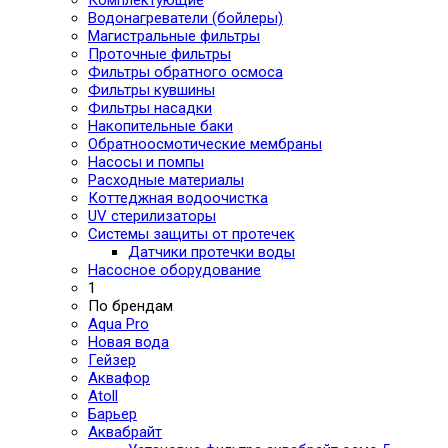
Комплектующие
Водонагреватели (бойлеры)
Магистральные фильтры
Проточные фильтры
Фильтры обратного осмоса
Фильтры кувшины
Фильтры насадки
Накопительные баки
Обратноосмотические мембраны
Насосы и помпы
Расходные материалы
Коттеджная водоочистка
UV стерилизаторы
Системы защиты от протечек
Датчики протечки воды
Насосное оборудование
1
По брендам
Aqua Pro
Новая вода
Гейзер
Аквафор
Atoll
Барьер
Аквабрайт