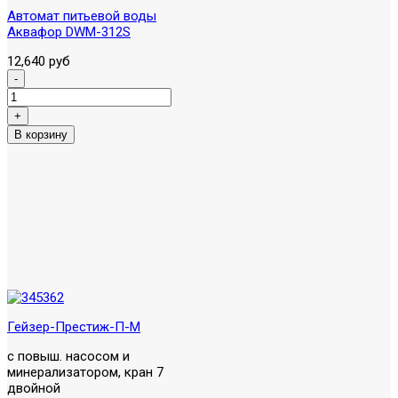
Автомат питьевой воды
Аквафор DWM-312S
12,640 руб
Гейзер-Престиж-П-М
с повыш. насосом и
минерализатором, кран 7
двойной