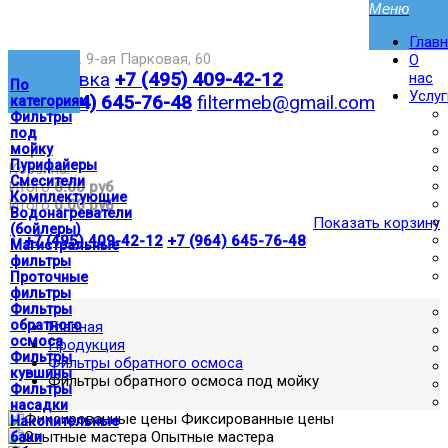
Глав
Москва,ул. 9-ая Парковая, 60
О
Доставка
+7 (495) 409-42-12
нас
По
Услуг
+7 (964) 645-76-48
filtermeb@gmail.com
категориям
Фильтры
под
|
мойку
Пурифайеры
Корзина:
Смесители
Итого
0.00 руб
Комплектующие
Итого
0.00 руб
Водонагреватели
Показать корзину
(бойлеры)
|
+7 (495) 409-42-12
+7 (964) 645-76-48
Магистральные
фильтры
Проточные
фильтры
Фильтры
обратного
Главная
осмоса
Продукция
Фильтры
Фильтры обратного осмоса
кувшины
Фильтры обратного осмоса под мойку
Фильтры
насадки
Фиксированные цены
Накопительные
Опытные мастера
баки