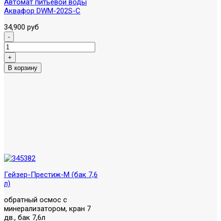
Автомат питьевой воды
Аквафор DWM-202S-C
34,900 руб
Гейзер-Престиж-M (бак 7,6
л)
обратный осмос с
минерализатором, кран 7
дв., бак 7,6л