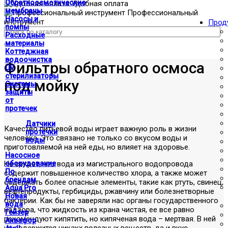
Обратноосмотические
Удобная оплата
мембраны
Профессиональный
Насосы и
инструмент
Прод
помпы
Расходные
материалы
Коттеджная
водоочистка
Фильтры обратного осмоса
UV
стерилизаторы
под мойку
Системы
защиты
от
протечек
Датчики
Качество питьевой воды играет важную роль в жизни
протечки
человека. Это связано не только со вкусом воды и
воды
приготовляемой на ней еды, но влияет на здоровье.
Насосное
Не секрет, что вода из магистрального водопровода
оборудование
По
содержит повышенное количество хлора, а также может
брендам
содержать более опасные элементы, такие как ртуть, свинец,
Aqua Pro
нефтепродукты, гербициды, ржавчину или болезнетворные
Новая
бактерии. Как бы не заверяли нас органы государственного
вода
надзора, что жидкость из крана чистая, ее все равно
Гейзер
рекомендуют кипятить, но кипяченая вода – мертвая. В ней
Аквафор
не содержится никакх полезных веществ, да и вкус