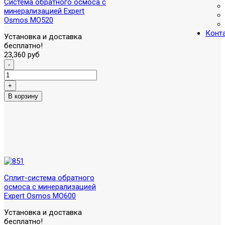
Система обратного осмоса с
минерализацией Expert
Osmos MO520
Конт
Установка и доставка
бесплатно!
23,360 руб
Сплит-система обратного
осмоса с минерализацией
Expert Osmos MO600
Установка и доставка
бесплатно!