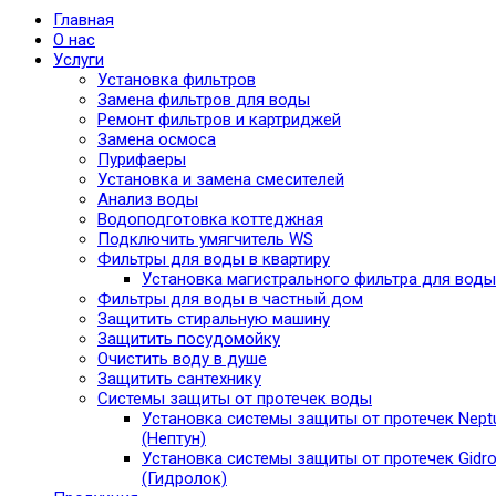
Главная
О нас
Услуги
Установка фильтров
Замена фильтров для воды
Ремонт фильтров и картриджей
Замена осмоса
Пурифаеры
Установка и замена смесителей
Анализ воды
Водоподготовка коттеджная
Подключить умягчитель WS
Фильтры для воды в квартиру
Установка магистрального фильтра для воды
Фильтры для воды в частный дом
Защитить стиральную машину
Защитить посудомойку
Очистить воду в душе
Защитить сантехнику
Системы защиты от протечек воды
Установка системы защиты от протечек Nept
(Нептун)
Установка системы защиты от протечек Gidro
(Гидролок)