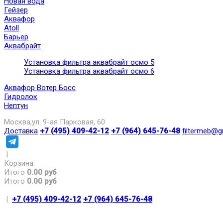
Новая вода
Гейзер
Аквафор
Atoll
Барьер
Аквабрайт
Установка фильтра аквабрайт осмо 5
Установка фильтра аквабрайт осмо 6
Аквафор Вотер Босс
Гидролок
Нептун
Москва,ул. 9-ая Парковая, 60
Доставка
+7 (495) 409-42-12
+7 (964) 645-76-48
filtermeb@g
|
Корзина:
Итого
0.00 руб
Итого
0.00 руб
|
+7 (495) 409-42-12
+7 (964) 645-76-48