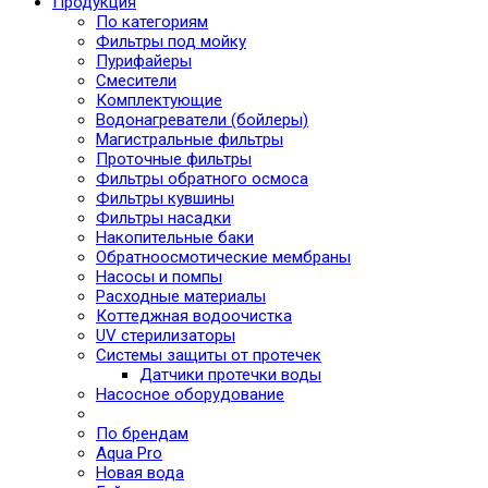
Продукция
По категориям
Фильтры под мойку
Пурифайеры
Смесители
Комплектующие
Водонагреватели (бойлеры)
Магистральные фильтры
Проточные фильтры
Фильтры обратного осмоса
Фильтры кувшины
Фильтры насадки
Накопительные баки
Обратноосмотические мембраны
Насосы и помпы
Расходные материалы
Коттеджная водоочистка
UV стерилизаторы
Системы защиты от протечек
Датчики протечки воды
Насосное оборудование
По брендам
Aqua Pro
Новая вода