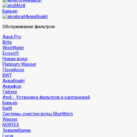
Аквафор
Atoll
Барьер
Аквабрайт
Обслуживание фильтров
Aqua Pro
Brita
WiseWater
Ecosoft
Новая вода
Platinum Wasser
Посейдон
BWT
Аквабрайт
Аквафор
Гейзер
Atoll - Установка фильтров и картриджей
Барьер
Raifil
Системы очистки воды Bluefilters
Wasser
NORTEX
Эквилибриум
Lucia