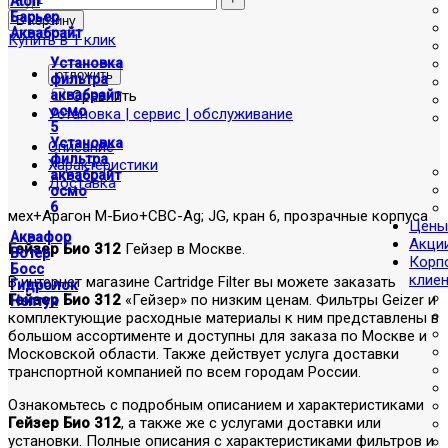
Atoll
Барьер
Аквабрайт
Купить в 1 клик
Установка
отложить
фильтра
Сравнить
аквабрайт
осмо
Установка | сервис | обслуживание
5
Установка
Описание
фильтра
Характеристики
аквабрайт
Доставка
осмо
6
мех+Арагон М-Био+CBC-Ag; JG, кран 6, прозрачные корпуса
Цены
Аквафор
Акци
Гейзер Био 312
Гейзер в Москве.
Вотер
Корп
Босс
клие
В интернет магазине Cartridge Filter вы можете заказать
Гидролок
Гейзер Био 312
«Гейзер» по низким ценам. Фильтры Geizer и
Нептун
комплектующие расходные материалы к ним представлены в
большом ассортименте и доступны для заказа по Москве и
Московской области. Также действует услуга доставки
транспортной компанией по всем городам России.
Ознакомьтесь с подробным описанием и характеристиками
Гейзер Био 312
, а также же с услугами доставки или
установки. Полные описания с характеристиками фильтров и