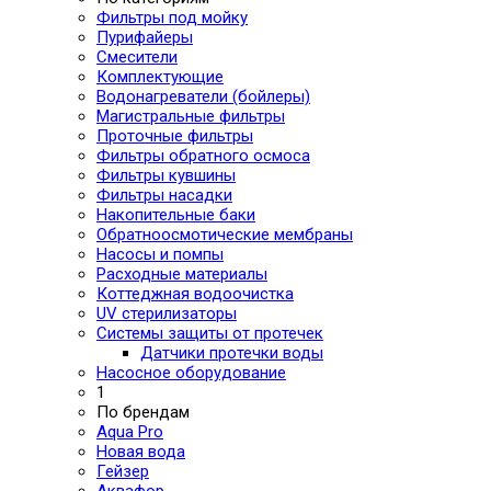
Фильтры под мойку
Пурифайеры
Смесители
Комплектующие
Водонагреватели (бойлеры)
Магистральные фильтры
Проточные фильтры
Фильтры обратного осмоса
Фильтры кувшины
Фильтры насадки
Накопительные баки
Обратноосмотические мембраны
Насосы и помпы
Расходные материалы
Коттеджная водоочистка
UV стерилизаторы
Системы защиты от протечек
Датчики протечки воды
Насосное оборудование
1
По брендам
Aqua Pro
Новая вода
Гейзер
Аквафор