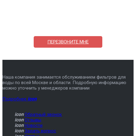
Поможем выбрать и купить фильтр
ответим на вопросы, примем заказ по телефону
7-495-409-42-12
ПЕРЕЗВОНИТЕ МНЕ
Наша компания занимается обслуживанием фильтров для
воды по всей Москве и области. Подробную информацию
можно уточнить у менеджеров компании
Подробнее
icon
icon
Обратный звонок
icon
Отзывы
icon
Новости
icon
Задать вопрос