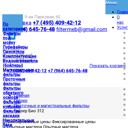
Глав
Москва,ул. 9-ая Парковая, 60
О
Доставка
+7 (495) 409-42-12
нас
По
Услуг
+7 (964) 645-76-48
filtermeb@gmail.com
категориям
Фильтры
под
мойку
|
Пурифайеры
Корзина:
Смесители
Итого
0.00 руб
Комплектующие
Итого
0.00 руб
Водонагреватели
(бойлеры)
Показать корзину
Магистральные
|
+7 (495) 409-42-12
+7 (964) 645-76-48
фильтры
Проточные
фильтры
Фильтры
обратного
Главная
осмоса
Гейзер
Фильтры
Проточные и магистральные фильтры
кувшины
Гейзер Био 312
Фильтры
насадки
Накопительные
Фиксированные цены
баки
Опытные мастера