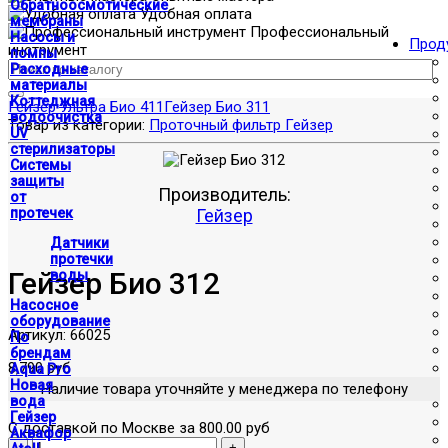
Обратноосмотические
Удобная оплата
мембраны
Профессиональный
Насосы и
Прод
инструмент
помпы
Расходные
материалы
Коттеджная
Гейзер Ультра Био 411
Гейзер Био 311
водоочистка
Товар из категории:
Проточный фильтр Гейзер
UV
стерилизаторы
Системы
защиты
Производитель:
от
протечек
Гейзер
Датчики
протечки
Гейзер Био 312
воды
Насосное
оборудование
Артикул:
66025
По
брендам
8,790 руб
Aqua Pro
Новая
Наличие товара уточняйте у менеджера по телефону
вода
Гейзер
С доставкой по Москве за 800.00 руб
Аквафор