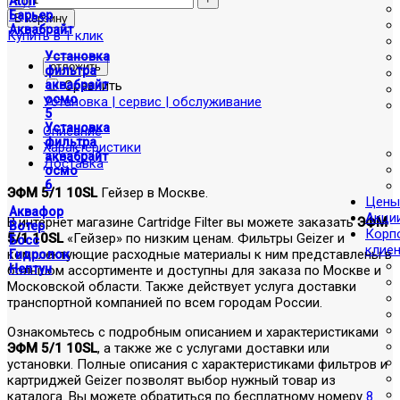
Atoll
Барьер
Аквабрайт
Купить в 1 клик
Установка
отложить
фильтра
Сравнить
аквабрайт
осмо
Установка | сервис | обслуживание
5
Установка
Описание
фильтра
Характеристики
аквабрайт
Доставка
осмо
6
ЭФМ 5/1 10SL
Гейзер в Москве.
Цены
Аквафор
Акци
В интернет магазине Cartridge Filter вы можете заказать
ЭФМ
Вотер
Корп
5/1 10SL
«Гейзер» по низким ценам. Фильтры Geizer и
Босс
клие
комплектующие расходные материалы к ним представлены в
Гидролок
Нептун
большом ассортименте и доступны для заказа по Москве и
Московской области. Также действует услуга доставки
транспортной компанией по всем городам России.
Ознакомьтесь с подробным описанием и характеристиками
ЭФМ 5/1 10SL
, а также же с услугами доставки или
установки. Полные описания с характеристиками фильтров и
картриджей Geizer позволят выбор нужный товар из
каталога. Вы можете обратиться по бесплатному номеру
8