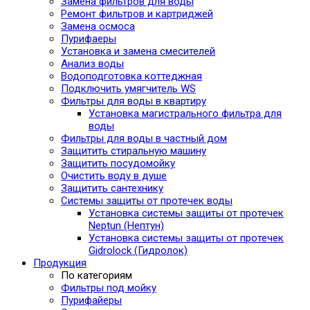
Замена фильтров для воды
Ремонт фильтров и картриджей
Замена осмоса
Пурифаеры
Установка и замена смесителей
Анализ воды
Водоподготовка коттеджная
Подключить умягчитель WS
Фильтры для воды в квартиру
Установка магистрального фильтра для
воды
Фильтры для воды в частный дом
Защитить стиральную машину
Защитить посудомойку
Очистить воду в душе
Защитить сантехнику
Системы защиты от протечек воды
Установка системы защиты от протечек
Neptun (Нептун)
Установка системы защиты от протечек
Gidrolock (Гидролок)
Продукция
По категориям
Фильтры под мойку
Пурифайеры