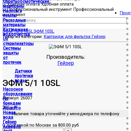
Обратноосмотические
Удобная оплата
мембраны
Профессиональный
Насосы и
Прод
инструмент
помпы
Расходные
материалы
Коттеджная
ЭФМ 10/5 10SL
ЭФМ 10SL
водоочистка
Товар из категории:
Картридж для фильтра Гейзер
UV
стерилизаторы
Системы
защиты
Производитель:
от
протечек
Гейзер
Датчики
протечки
ЭФМ 5/1 10SL
воды
Насосное
оборудование
Артикул:
26007
По
брендам
280 руб
Aqua Pro
Новая
Наличие товара уточняйте у менеджера по телефону
вода
Гейзер
С доставкой по Москве за 800.00 руб
Аквафор