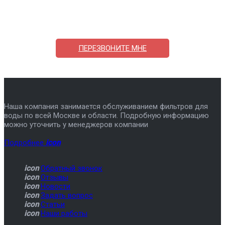
ответим на вопросы, примем заказ по телефону
7-495-409-42-12
ПЕРЕЗВОНИТЕ МНЕ
Наша компания занимается обслуживанием фильтров для
воды по всей Москве и области. Подробную информацию
можно уточнить у менеджеров компании
Подробнее
icon
icon
Обратный звонок
icon
Отзывы
icon
Новости
icon
Задать вопрос
icon
Статьи
icon
Наши работы