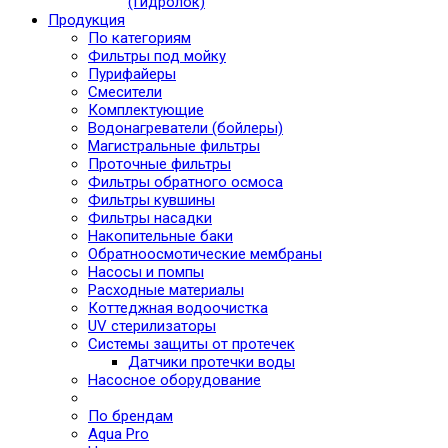
(Гидролок)
Продукция
По категориям
Фильтры под мойку
Пурифайеры
Смесители
Комплектующие
Водонагреватели (бойлеры)
Магистральные фильтры
Проточные фильтры
Фильтры обратного осмоса
Фильтры кувшины
Фильтры насадки
Накопительные баки
Обратноосмотические мембраны
Насосы и помпы
Расходные материалы
Коттеджная водоочистка
UV стерилизаторы
Системы защиты от протечек
Датчики протечки воды
Насосное оборудование
По брендам
Aqua Pro