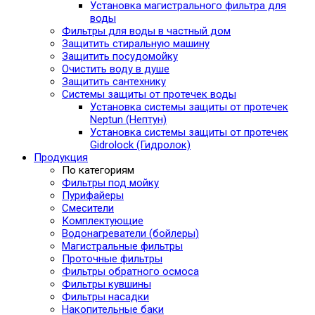
Установка магистрального фильтра для
воды
Фильтры для воды в частный дом
Защитить стиральную машину
Защитить посудомойку
Очистить воду в душе
Защитить сантехнику
Системы защиты от протечек воды
Установка системы защиты от протечек
Neptun (Нептун)
Установка системы защиты от протечек
Gidrolock (Гидролок)
Продукция
По категориям
Фильтры под мойку
Пурифайеры
Смесители
Комплектующие
Водонагреватели (бойлеры)
Магистральные фильтры
Проточные фильтры
Фильтры обратного осмоса
Фильтры кувшины
Фильтры насадки
Накопительные баки