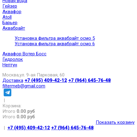
Новая вода
Гейзер
Аквафор
Atoll
Барьер
Аквабрайт
Установка фильтра аквабрайт осмо 5
Установка фильтра аквабрайт осмо 6
Аквафор Вотер Босс
Гидролок
Нептун
Москва,ул. 9-ая Парковая, 60
Доставка
+7 (495) 409-42-12
+7 (964) 645-76-48
filtermeb@gmail.com
|
Корзина:
Итого
0.00 руб
Итого
0.00 руб
Показать корзину
|
+7 (495) 409-42-12
+7 (964) 645-76-48