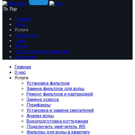
To Top
Главная
О нас
Услуги
Продукция
Цены
Акции
Корпоративным клиентам
Контакты
Главная
О нас
Услуги
Установка фильтров
Замена фильтров для воды
Ремонт фильтров и картриджей
Замена осмоса
Пурифаеры
Установка и замена смесителей
Анализ воды
Водоподготовка коттеджная
Подключить умягчитель WS
Фильтры для воды в квартиру