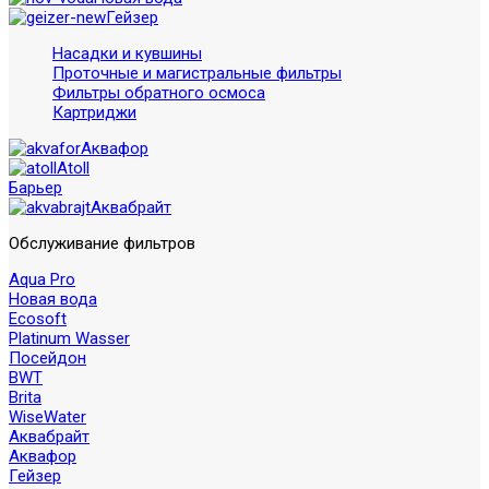
Гейзер
Насадки и кувшины
Проточные и магистральные фильтры
Фильтры обратного осмоса
Картриджи
Аквафор
Atoll
Барьер
Аквабрайт
Обслуживание фильтров
Aqua Pro
Новая вода
Ecosoft
Platinum Wasser
Посейдон
BWT
Brita
WiseWater
Аквабрайт
Аквафор
Гейзер