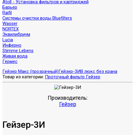
Atoll - Установка фильтров и картриджей
Барьер
Raifil
Системы очистки воды Bluefilters
Wasser
NORTEX
Эквилибриум
Lucia
Инферно
Stimme Lebens
Живая вода
Гермес
Гейзер Макс (прозрачный)
Гейзер-3ИВ люкс без крана
Товар из категории:
Проточный фильтр Гейзер
Производитель:
Гейзер
Гейзер-3И