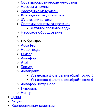
Обратноосмотические мембраны
Насосы и помпы
Расходные материалы
Коттеджная водоочистка
UV стерилизаторы
Системы защиты от протечек
Датчики протечки воды
Насосное оборудование
1
По брендам
Aqua Pro
Новая вода
Гейзер
Аквафор
Atoll
Барьер
Аквабрайт
Установка фильтра аквабрайт осмо 5
Установка фильтра аквабрайт осмо 6
Аквафор Вотер Босс
Гидролок
Нептун
Цены
Акции
Корпоративным клиентам