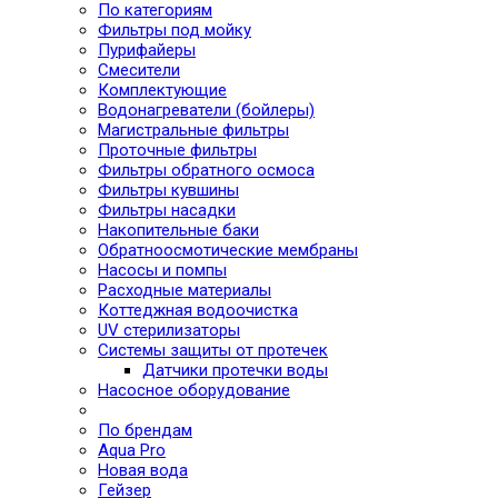
По категориям
Фильтры под мойку
Пурифайеры
Смесители
Комплектующие
Водонагреватели (бойлеры)
Магистральные фильтры
Проточные фильтры
Фильтры обратного осмоса
Фильтры кувшины
Фильтры насадки
Накопительные баки
Обратноосмотические мембраны
Насосы и помпы
Расходные материалы
Коттеджная водоочистка
UV стерилизаторы
Системы защиты от протечек
Датчики протечки воды
Насосное оборудование
По брендам
Aqua Pro
Новая вода
Гейзер