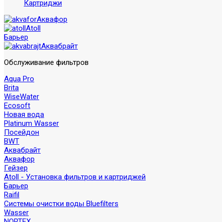
Картриджи
Аквафор
Atoll
Барьер
Аквабрайт
Обслуживание фильтров
Aqua Pro
Brita
WiseWater
Ecosoft
Новая вода
Platinum Wasser
Посейдон
BWT
Аквабрайт
Аквафор
Гейзер
Atoll - Установка фильтров и картриджей
Барьер
Raifil
Системы очистки воды Bluefilters
Wasser
NORTEX