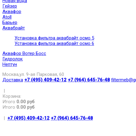
Новая вода
Гейзер
Аквафор
Atoll
Барьер
Аквабрайт
Установка фильтра аквабрайт осмо 5
Установка фильтра аквабрайт осмо 6
Аквафор Вотер Босс
Гидролок
Нептун
Москва,ул. 9-ая Парковая, 60
Доставка
+7 (495) 409-42-12
+7 (964) 645-76-48
filtermeb@g
|
Корзина:
Итого
0.00 руб
Итого
0.00 руб
|
+7 (495) 409-42-12
+7 (964) 645-76-48