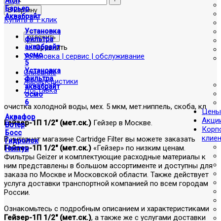
Atoll
Барьер
Аквабрайт
Купить в 1 клик
Установка
отложить
фильтра
Сравнить
аквабрайт
осмо
Установка | сервис | обслуживание
5
Установка
Описание
фильтра
Характеристики
аквабрайт
Доставка
осмо
6
очистка холодной воды, мех. 5 мкм, мет.ниппель, скоба, кл
Цены
Аквафор
Акци
Гейзер-1П 1/2" (мет.ск.)
Гейзер в Москве.
Вотер
Корп
Босс
клие
В интернет магазине Cartridge Filter вы можете заказать
Гидролок
Гейзер-1П 1/2" (мет.ск.)
«Гейзер» по низким ценам.
Нептун
Фильтры Geizer и комплектующие расходные материалы к
ним представлены в большом ассортименте и доступны для
заказа по Москве и Московской области. Также действует
услуга доставки транспортной компанией по всем городам
России.
Ознакомьтесь с подробным описанием и характеристиками
Гейзер-1П 1/2" (мет.ск.)
, а также же с услугами доставки