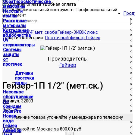
Обратноосмотические
Удобная оплата
мембраны
Профессиональный
Насосы и
Прод
инструмент
помпы
Расходные
материалы
Коттеджная
Гейзер-1П 3/4" мет. скоба
Гейзер-3ИВЖ люкс
водоочистка
Товар из категории:
Проточный фильтр Гейзер
UV
стерилизаторы
Системы
защиты
Производитель:
от
протечек
Гейзер
Датчики
протечки
Гейзер-1П 1/2" (мет.ск.)
воды
Насосное
оборудование
Артикул:
32003
По
брендам
757 руб
Aqua Pro
Новая
Наличие товара уточняйте у менеджера по телефону
вода
Гейзер
С доставкой по Москве за 800.00 руб
Аквафор