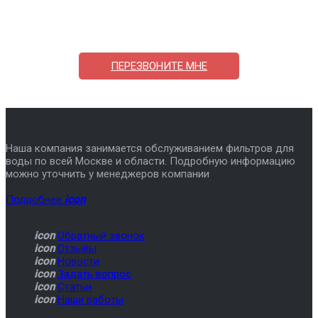
ответим на вопросы, примем заказ по телефону
7-495-409-42-12
ПЕРЕЗВОНИТЕ МНЕ
Наша компания занимается обслуживанием фильтров для
воды по всей Москве и области. Подробную информацию
можно уточнить у менеджеров компании
Подробнее
icon
icon
Обратный звонок
icon
Отзывы
icon
Новости
icon
Задать вопрос
icon
Статьи
icon
Наши работы