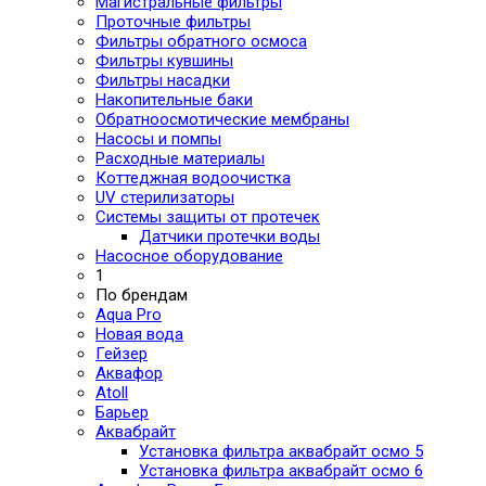
Магистральные фильтры
Проточные фильтры
Фильтры обратного осмоса
Фильтры кувшины
Фильтры насадки
Накопительные баки
Обратноосмотические мембраны
Насосы и помпы
Расходные материалы
Коттеджная водоочистка
UV стерилизаторы
Системы защиты от протечек
Датчики протечки воды
Насосное оборудование
1
По брендам
Aqua Pro
Новая вода
Гейзер
Аквафор
Atoll
Барьер
Аквабрайт
Установка фильтра аквабрайт осмо 5
Установка фильтра аквабрайт осмо 6