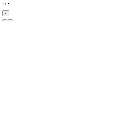
‹
›
×
×