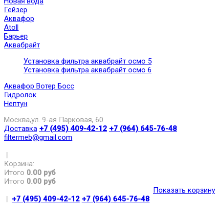
Новая вода
Гейзер
Аквафор
Atoll
Барьер
Аквабрайт
Установка фильтра аквабрайт осмо 5
Установка фильтра аквабрайт осмо 6
Аквафор Вотер Босс
Гидролок
Нептун
Москва,ул. 9-ая Парковая, 60
Доставка
+7 (495) 409-42-12
+7 (964) 645-76-48
filtermeb@gmail.com
|
Корзина:
Итого
0.00 руб
Итого
0.00 руб
Показать корзину
|
+7 (495) 409-42-12
+7 (964) 645-76-48