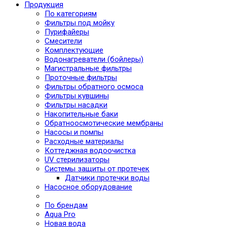
Продукция
По категориям
Фильтры под мойку
Пурифайеры
Смесители
Комплектующие
Водонагреватели (бойлеры)
Магистральные фильтры
Проточные фильтры
Фильтры обратного осмоса
Фильтры кувшины
Фильтры насадки
Накопительные баки
Обратноосмотические мембраны
Насосы и помпы
Расходные материалы
Коттеджная водоочистка
UV стерилизаторы
Системы защиты от протечек
Датчики протечки воды
Насосное оборудование
По брендам
Aqua Pro
Новая вода