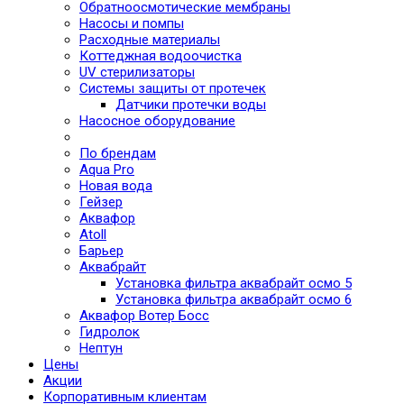
Обратноосмотические мембраны
Насосы и помпы
Расходные материалы
Коттеджная водоочистка
UV стерилизаторы
Системы защиты от протечек
Датчики протечки воды
Насосное оборудование
По брендам
Aqua Pro
Новая вода
Гейзер
Аквафор
Atoll
Барьер
Аквабрайт
Установка фильтра аквабрайт осмо 5
Установка фильтра аквабрайт осмо 6
Аквафор Вотер Босс
Гидролок
Нептун
Цены
Акции
Корпоративным клиентам