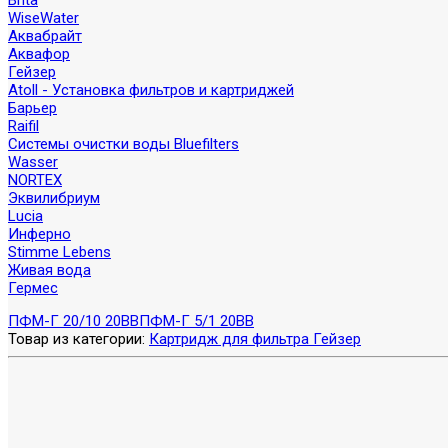
Brita
WiseWater
Аквабрайт
Аквафор
Гейзер
Atoll - Установка фильтров и картриджей
Барьер
Raifil
Системы очистки воды Bluefilters
Wasser
NORTEX
Эквилибриум
Lucia
Инферно
Stimme Lebens
Живая вода
Гермес
ПФМ-Г 20/10 20BB
ПФМ-Г 5/1 20BB
Товар из категории:
Картридж для фильтра Гейзер