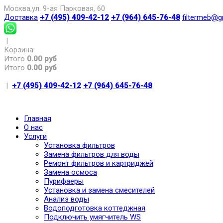
Москва,ул. 9-ая Парковая, 60
Доставка
+7 (495) 409-42-12
+7 (964) 645-76-48
filtermeb@g
|
Корзина:
Итого
0.00 руб
Итого
0.00 руб
|
+7 (495) 409-42-12
+7 (964) 645-76-48
Главная
О нас
Услуги
Установка фильтров
Замена фильтров для воды
Ремонт фильтров и картриджей
Замена осмоса
Пурифаеры
Установка и замена смесителей
Анализ воды
Водоподготовка коттеджная
Подключить умягчитель WS