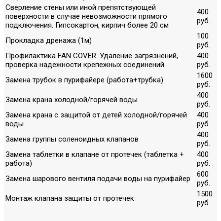
Сверление стены или иной препятствующей
400
поверхности в случае невозможности прямого
руб.
подключения. Гипсокартон, кирпич более 20 см
100
Прокладка дренажа (1м)
руб.
Профилактика FAN COVER. Удаление загрязнений,
400
проверка надежности крепежных соединений
руб.
1600
Замена трубок в пурифайере (работа+трубка)
руб.
400
Замена крана холодной/горячей воды
руб.
Замена крана с защитой от детей холодной/горячей
400
воды
руб.
400
Замена группы соленоидных клапанов
руб.
Замена таблетки в клапане от протечек (таблетка +
400
работа)
руб.
600
Замена шарового вентиля подачи воды на пурифайер
руб.
1500
Монтаж клапана защиты от протечек
руб.