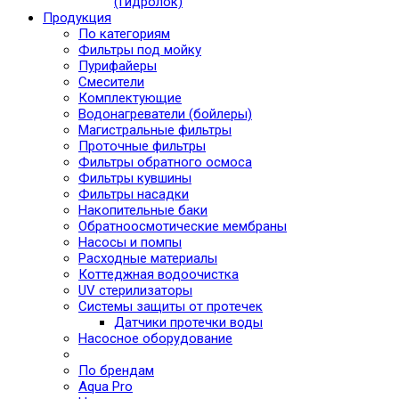
(Гидролок)
Продукция
По категориям
Фильтры под мойку
Пурифайеры
Смесители
Комплектующие
Водонагреватели (бойлеры)
Магистральные фильтры
Проточные фильтры
Фильтры обратного осмоса
Фильтры кувшины
Фильтры насадки
Накопительные баки
Обратноосмотические мембраны
Насосы и помпы
Расходные материалы
Коттеджная водоочистка
UV стерилизаторы
Системы защиты от протечек
Датчики протечки воды
Насосное оборудование
По брендам
Aqua Pro