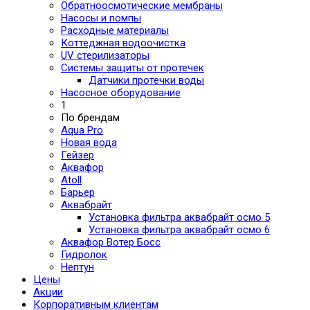
Обратноосмотические мембраны
Насосы и помпы
Расходные материалы
Коттеджная водоочистка
UV стерилизаторы
Системы защиты от протечек
Датчики протечки воды
Насосное оборудование
1
По брендам
Aqua Pro
Новая вода
Гейзер
Аквафор
Atoll
Барьер
Аквабрайт
Установка фильтра аквабрайт осмо 5
Установка фильтра аквабрайт осмо 6
Аквафор Вотер Босс
Гидролок
Нептун
Цены
Акции
Корпоративным клиентам