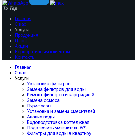
To Top
Главная
О нас
Услуги
Продукция
Цены
Акции
Корпоративным клиентам
Контакты
Главная
О нас
Услуги
Установка фильтров
Замена фильтров для воды
Ремонт фильтров и картриджей
Замена осмоса
Пурифаеры
Установка и замена смесителей
Анализ воды
Водоподготовка коттеджная
Подключить умягчитель WS
Фильтры для воды в квартиру