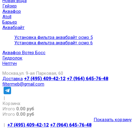
Новая вода
Гейзер
Аквафор
Atoll
Барьер
Аквабрайт
Установка фильтра аквабрайт осмо 5
Установка фильтра аквабрайт осмо 6
Аквафор Вотер Босс
Гидролок
Нептун
Москва,ул. 9-ая Парковая, 60
Доставка
+7 (495) 409-42-12
+7 (964) 645-76-48
filtermeb@gmail.com
|
Корзина:
Итого
0.00 руб
Итого
0.00 руб
Показать корзину
|
+7 (495) 409-42-12
+7 (964) 645-76-48