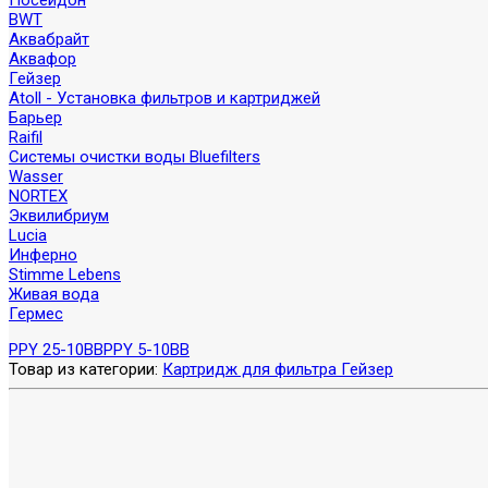
Посейдон
BWT
Аквабрайт
Аквафор
Гейзер
Atoll - Установка фильтров и картриджей
Барьер
Raifil
Системы очистки воды Bluefilters
Wasser
NORTEX
Эквилибриум
Lucia
Инферно
Stimme Lebens
Живая вода
Гермес
PPY 25-10BB
PPY 5-10BB
Товар из категории:
Картридж для фильтра Гейзер