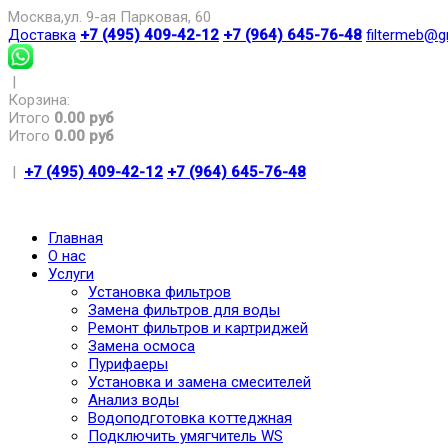
Москва,ул. 9-ая Парковая, 60
Доставка
+7 (495) 409-42-12
+7 (964) 645-76-48
filtermeb@g
|
Корзина:
Итого
0.00 руб
Итого
0.00 руб
|
+7 (495) 409-42-12
+7 (964) 645-76-48
Главная
О нас
Услуги
Установка фильтров
Замена фильтров для воды
Ремонт фильтров и картриджей
Замена осмоса
Пурифаеры
Установка и замена смесителей
Анализ воды
Водоподготовка коттеджная
Подключить умягчитель WS