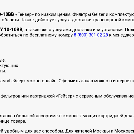
0-10BB
«Гейзер» по низким ценам. Фильтры Geizer и комплект
 области. Также действует услуга доставки транспортной комп
Y 10-10BB
, а также же с услугами доставки или установки. П
 обратиться по бесплатному номеру
8 (800) 301 02 28
к менеджера
ые.
ктующих.
ты.
мам «Гейзер» можно онлайн. Оформить заказ можно в интернет м
 фильтров или картриджей «Гейзер» с сервисным обслуживание
редставлен большой ассортимент комплектующих картриджей для
нице товара.
ей удобным для вас способом. Для жителей Москвы и Московск