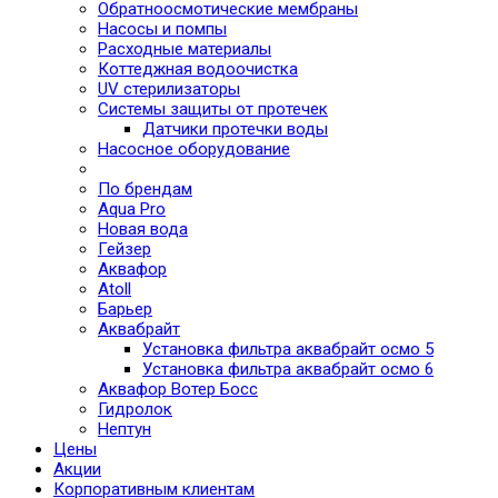
Обратноосмотические мембраны
Насосы и помпы
Расходные материалы
Коттеджная водоочистка
UV стерилизаторы
Системы защиты от протечек
Датчики протечки воды
Насосное оборудование
По брендам
Aqua Pro
Новая вода
Гейзер
Аквафор
Atoll
Барьер
Аквабрайт
Установка фильтра аквабрайт осмо 5
Установка фильтра аквабрайт осмо 6
Аквафор Вотер Босс
Гидролок
Нептун
Цены
Акции
Корпоративным клиентам