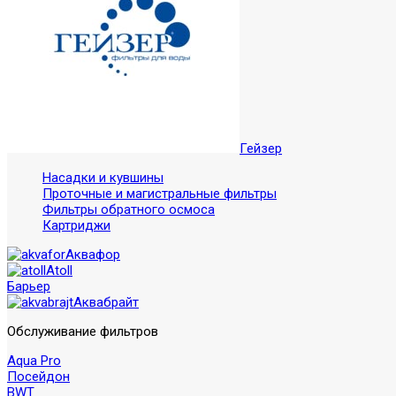
Гейзер
Насадки и кувшины
Проточные и магистральные фильтры
Фильтры обратного осмоса
Картриджи
Аквафор
Atoll
Барьер
Аквабрайт
Обслуживание фильтров
Aqua Pro
Посейдон
BWT