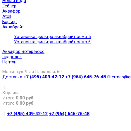
Новая вода
Гейзер
Аквафор
Atoll
Барьер
Аквабрайт
Установка фильтра аквабрайт осмо 5
Установка фильтра аквабрайт осмо 6
Аквафор Вотер Босс
Гидролок
Нептун
Москва,ул. 9-ая Парковая, 60
Доставка
+7 (495) 409-42-12
+7 (964) 645-76-48
filtermeb@g
|
Корзина:
Итого
0.00 руб
Итого
0.00 руб
|
+7 (495) 409-42-12
+7 (964) 645-76-48