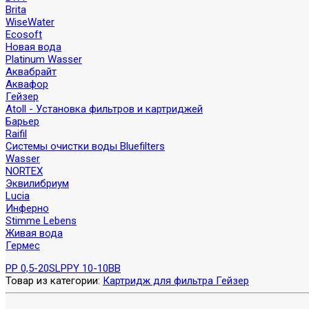
Brita
WiseWater
Ecosoft
Новая вода
Platinum Wasser
Аквабрайт
Аквафор
Гейзер
Atoll - Установка фильтров и картриджей
Барьер
Raifil
Системы очистки воды Bluefilters
Wasser
NORTEX
Эквилибриум
Lucia
Инферно
Stimme Lebens
Живая вода
Гермес
PP 0,5-20SL
PPY 10-10BB
Товар из категории:
Картридж для фильтра Гейзер