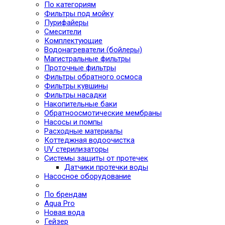
По категориям
Фильтры под мойку
Пурифайеры
Смесители
Комплектующие
Водонагреватели (бойлеры)
Магистральные фильтры
Проточные фильтры
Фильтры обратного осмоса
Фильтры кувшины
Фильтры насадки
Накопительные баки
Обратноосмотические мембраны
Насосы и помпы
Расходные материалы
Коттеджная водоочистка
UV стерилизаторы
Системы защиты от протечек
Датчики протечки воды
Насосное оборудование
По брендам
Aqua Pro
Новая вода
Гейзер