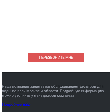
Поможем выбрать и купить фильтр
ответим на вопросы, примем заказ по телефону
7-495-409-42-12
ПЕРЕЗВОНИТЕ МНЕ
Наша компания занимается обслуживанием фильтров для
воды по всей Москве и области. Подробную информацию
можно уточнить у менеджеров компании
Подробнее
icon