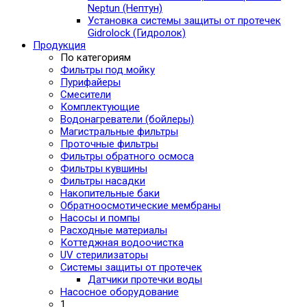
Neptun (Нептун)
Установка системы защиты от протечек
Gidrolock (Гидролок)
Продукция
По категориям
Фильтры под мойку
Пурифайеры
Смесители
Комплектующие
Водонагреватели (бойлеры)
Магистральные фильтры
Проточные фильтры
Фильтры обратного осмоса
Фильтры кувшины
Фильтры насадки
Накопительные баки
Обратноосмотические мембраны
Насосы и помпы
Расходные материалы
Коттеджная водоочистка
UV стерилизаторы
Системы защиты от протечек
Датчики протечки воды
Насосное оборудование
1