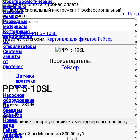
Обратноосмотические
Удобная оплата
мембраны
Профессиональный
Насосы и
Прод
инструмент
помпы
Расходные
материалы
Коттеджная
PPY 10-10SL
PPH 5 - 10SL
водоочистка
Товар из категории:
Картридж для фильтра Гейзер
UV
стерилизаторы
Системы
защиты
Производитель:
от
протечек
Гейзер
Датчики
протечки
PPY 5-10SL
воды
Насосное
оборудование
Артикул:
28048
По
брендам
230 руб
Aqua Pro
Новая
Наличие товара уточняйте у менеджера по телефону
вода
Гейзер
С доставкой по Москве за 800.00 руб
Аквафор