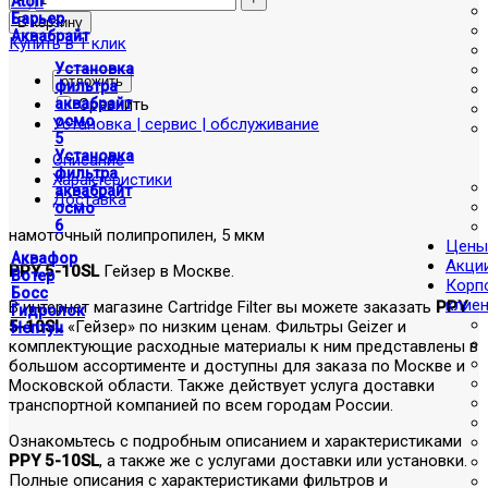
Atoll
Барьер
Аквабрайт
Купить в 1 клик
Установка
отложить
фильтра
Сравнить
аквабрайт
осмо
Установка | сервис | обслуживание
5
Установка
Описание
фильтра
Характеристики
аквабрайт
Доставка
осмо
6
намоточный полипропилен, 5 мкм
Цены
Аквафор
Акци
PPY 5-10SL
Гейзер в Москве.
Вотер
Корп
Босс
клие
В интернет магазине Cartridge Filter вы можете заказать
PPY
Гидролок
5-10SL
«Гейзер» по низким ценам. Фильтры Geizer и
Нептун
комплектующие расходные материалы к ним представлены в
большом ассортименте и доступны для заказа по Москве и
Московской области. Также действует услуга доставки
транспортной компанией по всем городам России.
Ознакомьтесь с подробным описанием и характеристиками
PPY 5-10SL
, а также же с услугами доставки или установки.
Полные описания с характеристиками фильтров и