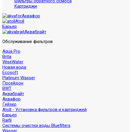
Фильтры обратного осмоса
Картриджи
Аквафор
Atoll
Барьер
Аквабрайт
Обслуживание фильтров
Aqua Pro
Brita
WiseWater
Новая вода
Ecosoft
Platinum Wasser
Посейдон
BWT
Аквабрайт
Аквафор
Гейзер
Atoll - Установка фильтров и картриджей
Барьер
Raifil
Системы очистки воды Bluefilters
Wasser