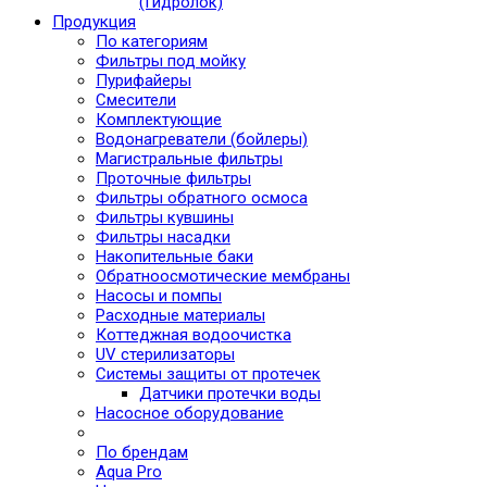
(Гидролок)
Продукция
По категориям
Фильтры под мойку
Пурифайеры
Смесители
Комплектующие
Водонагреватели (бойлеры)
Магистральные фильтры
Проточные фильтры
Фильтры обратного осмоса
Фильтры кувшины
Фильтры насадки
Накопительные баки
Обратноосмотические мембраны
Насосы и помпы
Расходные материалы
Коттеджная водоочистка
UV стерилизаторы
Системы защиты от протечек
Датчики протечки воды
Насосное оборудование
По брендам
Aqua Pro