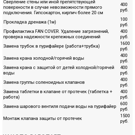
Сверление стены или иной препятствующей
400
поверхности в случае невозможности прямого
руб.
подключения. Гипсокартон, кирпич более 20 см
100
Прокладка дренажа (1м)
руб.
Профилактика FAN COVER. Удаление загрязнений,
400
проверка надежности крепежных соединений
руб.
1600
Замена трубок в пурифайере (работа+трубка)
руб.
400
Замена крана холодной/горячей воды
руб.
Замена крана с защитой от детей холодной/горячей
400
воды
руб.
400
Замена группы соленоидных клапанов
руб.
Замена таблетки в клапане от протечек (таблетка +
400
работа)
руб.
600
Замена шарового вентиля подачи воды на пурифайер
руб.
1500
Монтаж клапана защиты от протечек
руб.