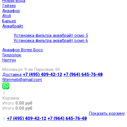
Новая вода
Гейзер
Аквафор
Atoll
Барьер
Аквабрайт
Установка фильтра аквабрайт осмо 5
Установка фильтра аквабрайт осмо 6
Аквафор Вотер Босс
Гидролок
Нептун
Москва,ул. 9-ая Парковая, 60
Доставка
+7 (495) 409-42-12
+7 (964) 645-76-48
filtermeb@gmail.com
|
Корзина:
Итого
0.00 руб
Итого
0.00 руб
Показать корзину
|
+7 (495) 409-42-12
+7 (964) 645-76-48