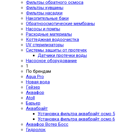
Фильтры обратного осмоса
Фильтры кувшины
Фильтры насадки
Накопительные баки
Обратноосмотические мембраны
Насосы и помпы
Расходные материалы
Коттеджная водоочистка
UV стерилизаторы
Системы защиты от протечек
Датчики протечки воды
Насосное оборудование
1
По брендам
Aqua Pro
Новая вода
Гейзер
Аквафор
Atoll
Барьер
Аквабрайт
Установка фильтра аквабрайт осмо 5
Установка фильтра аквабрайт осмо 6
Аквафор Вотер Босс
Гидролок