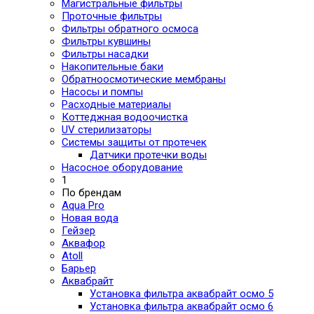
Магистральные фильтры
Проточные фильтры
Фильтры обратного осмоса
Фильтры кувшины
Фильтры насадки
Накопительные баки
Обратноосмотические мембраны
Насосы и помпы
Расходные материалы
Коттеджная водоочистка
UV стерилизаторы
Системы защиты от протечек
Датчики протечки воды
Насосное оборудование
1
По брендам
Aqua Pro
Новая вода
Гейзер
Аквафор
Atoll
Барьер
Аквабрайт
Установка фильтра аквабрайт осмо 5
Установка фильтра аквабрайт осмо 6