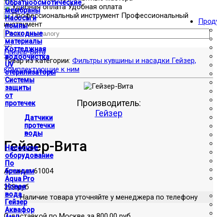
Обратноосмотические
Удобная оплата
мембраны
Профессиональный
Насосы и
Прод
инструмент
помпы
Расходные
материалы
Коттеджная
Гейзер-Вита
водоочистка
Товар из категории:
Фильтры кувшины и насадки Гейзер,
UV
комплектующие к ним
стерилизаторы
Системы
защиты
от
Производитель:
протечек
Гейзер
Датчики
протечки
воды
Гейзер-Вита
Насосное
оборудование
По
Артикул:
61004
брендам
Aqua Pro
399 руб
Новая
вода
Наличие товара уточняйте у менеджера по телефону
Гейзер
Аквафор
С доставкой по Москве за 800.00 руб