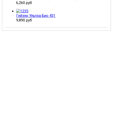
6,260 руб
Гейзер Ультра Био 431
9,890 руб
Поможем выбрать и купить фильтр
ответим на вопросы, примем заказ по телефону
7-495-409-42-12