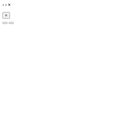
‹
›
×
×