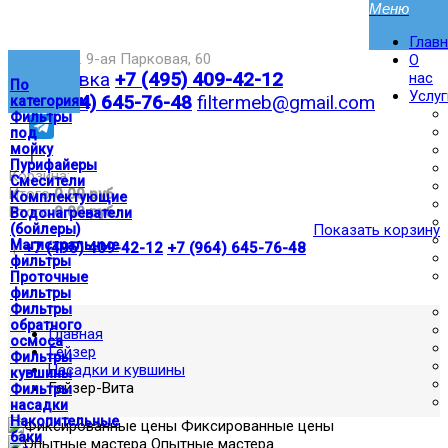
Глав
Москва,ул. 9-ая Парковая, 60
О
Доставка
+7 (495) 409-42-12
нас
По
Услуг
+7 (964) 645-76-48
filtermeb@gmail.com
категориям
Фильтры
под
мойку
|
Пурифайеры
Корзина:
Смесители
Итого
0.00 руб
Комплектующие
Итого
0.00 руб
Водонагреватели
(бойлеры)
Показать корзину
Магистральные
|
+7 (495) 409-42-12
+7 (964) 645-76-48
фильтры
Проточные
фильтры
Фильтры
обратного
Главная
осмоса
Гейзер
Фильтры
Насадки и кувшины
кувшины
Гейзер-Вита
Фильтры
насадки
Накопительные
Фиксированные цены
баки
Опытные мастера