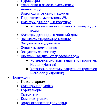
Пурифаеры
Установка и замена смесителей
Анализ воды
Водоподготовка коттеджная
Подключить умягчитель WS
Фильтры для воды в квартиру
Установка магистрального фильтра для
воды
Фильтры для воды в частный дом
Защитить стиральную машину
Защитить посудомойку
Очистить воду в душе
Защитить сантехнику
Системы защиты от протечек воды
Установка системы защиты от протечек
Neptun (Нептун)
Установка системы защиты от протечек
Gidrolock (Гидролок)
Продукция
По категориям
Фильтры под мойку
Пурифайеры
Смесители
Комплектующие
Водонагреватели (бойлеры)