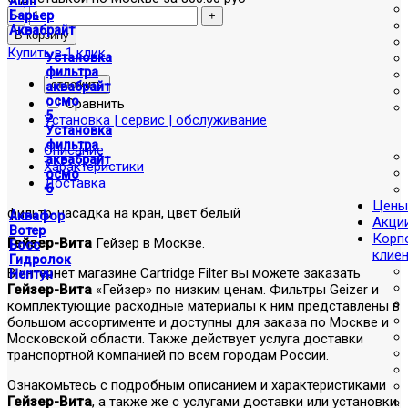
Atoll
Барьер
Аквабрайт
Купить в 1 клик
Установка
фильтра
отложить
аквабрайт
осмо
Сравнить
5
Установка | сервис | обслуживание
Установка
фильтра
Описание
аквабрайт
Характеристики
осмо
Доставка
6
Цены
фильтр-насадка на кран, цвет белый
Аквафор
Акци
Вотер
Корп
Гейзер-Вита
Гейзер в Москве.
Босс
клие
Гидролок
В интернет магазине Cartridge Filter вы можете заказать
Нептун
Гейзер-Вита
«Гейзер» по низким ценам. Фильтры Geizer и
комплектующие расходные материалы к ним представлены в
большом ассортименте и доступны для заказа по Москве и
Московской области. Также действует услуга доставки
транспортной компанией по всем городам России.
Ознакомьтесь с подробным описанием и характеристиками
Гейзер-Вита
, а также же с услугами доставки или установки.