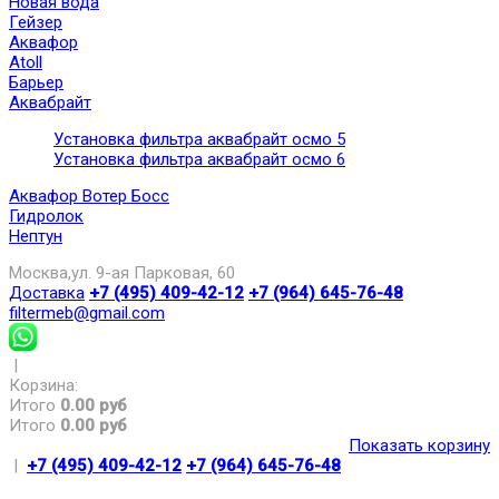
Новая вода
Гейзер
Аквафор
Atoll
Барьер
Аквабрайт
Установка фильтра аквабрайт осмо 5
Установка фильтра аквабрайт осмо 6
Аквафор Вотер Босс
Гидролок
Нептун
Москва,ул. 9-ая Парковая, 60
Доставка
+7 (495) 409-42-12
+7 (964) 645-76-48
filtermeb@gmail.com
|
Корзина:
Итого
0.00 руб
Итого
0.00 руб
Показать корзину
|
+7 (495) 409-42-12
+7 (964) 645-76-48