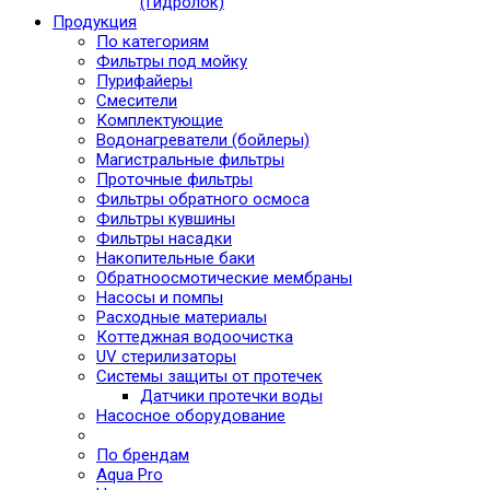
(Гидролок)
Продукция
По категориям
Фильтры под мойку
Пурифайеры
Смесители
Комплектующие
Водонагреватели (бойлеры)
Магистральные фильтры
Проточные фильтры
Фильтры обратного осмоса
Фильтры кувшины
Фильтры насадки
Накопительные баки
Обратноосмотические мембраны
Насосы и помпы
Расходные материалы
Коттеджная водоочистка
UV стерилизаторы
Системы защиты от протечек
Датчики протечки воды
Насосное оборудование
По брендам
Aqua Pro