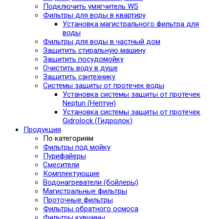
Подключить умягчитель WS
Фильтры для воды в квартиру
Установка магистрального фильтра для
воды
Фильтры для воды в частный дом
Защитить стиральную машину
Защитить посудомойку
Очистить воду в душе
Защитить сантехнику
Системы защиты от протечек воды
Установка системы защиты от протечек
Neptun (Нептун)
Установка системы защиты от протечек
Gidrolock (Гидролок)
Продукция
По категориям
Фильтры под мойку
Пурифайеры
Смесители
Комплектующие
Водонагреватели (бойлеры)
Магистральные фильтры
Проточные фильтры
Фильтры обратного осмоса
Фильтры кувшины