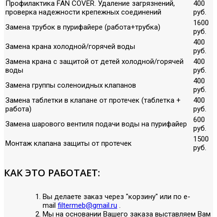
Профилактика FAN COVER. Удаление загрязнений,
400
проверка надежности крепежных соединений
руб.
1600
Замена трубок в пурифайере (работа+трубка)
руб.
400
Замена крана холодной/горячей воды
руб.
Замена крана с защитой от детей холодной/горячей
400
воды
руб.
400
Замена группы соленоидных клапанов
руб.
Замена таблетки в клапане от протечек (таблетка +
400
работа)
руб.
600
Замена шарового вентиля подачи воды на пурифайер
руб.
1500
Монтаж клапана защиты от протечек
руб.
КАК ЭТО РАБОТАЕТ:
Вы делаете заказ через "корзину" или по е-
mail
filtermeb@gmail.ru
.
Мы на основании Вашего заказа выставляем Вам