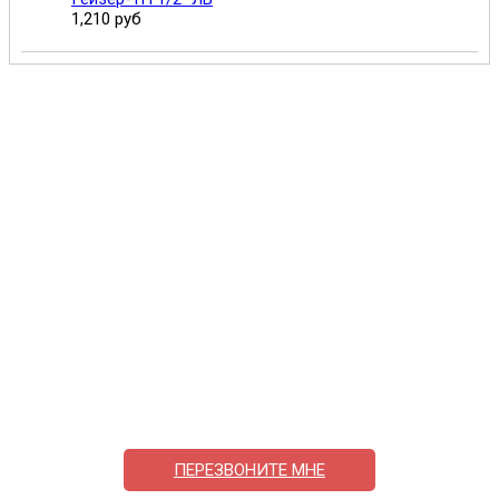
1,210 руб
Поможем выбрать и купить фильтр
ответим на вопросы, примем заказ по телефону
7-495-409-42-12
ПЕРЕЗВОНИТЕ МНЕ