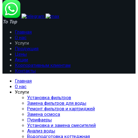
To Top
Главная
О нас
Услуги
Продукция
Цены
Акции
Корпоративным клиентам
Контакты
Главная
О нас
Услуги
Установка фильтров
Замена фильтров для воды
Ремонт фильтров и картриджей
Замена осмоса
Пурифаеры
Установка и замена смесителей
Анализ воды
Водоподготовка коттеджная