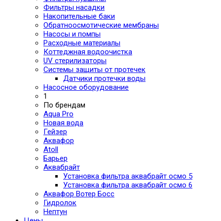
Фильтры насадки
Накопительные баки
Обратноосмотические мембраны
Насосы и помпы
Расходные материалы
Коттеджная водоочистка
UV стерилизаторы
Системы защиты от протечек
Датчики протечки воды
Насосное оборудование
1
По брендам
Aqua Pro
Новая вода
Гейзер
Аквафор
Atoll
Барьер
Аквабрайт
Установка фильтра аквабрайт осмо 5
Установка фильтра аквабрайт осмо 6
Аквафор Вотер Босс
Гидролок
Нептун
Цены