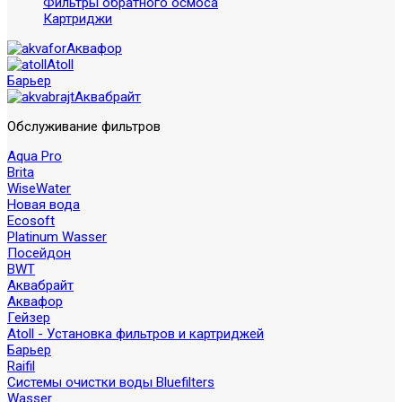
Фильтры обратного осмоса
Картриджи
Аквафор
Atoll
Барьер
Аквабрайт
Обслуживание фильтров
Aqua Pro
Brita
WiseWater
Новая вода
Ecosoft
Platinum Wasser
Посейдон
BWT
Аквабрайт
Аквафор
Гейзер
Atoll - Установка фильтров и картриджей
Барьер
Raifil
Системы очистки воды Bluefilters
Wasser