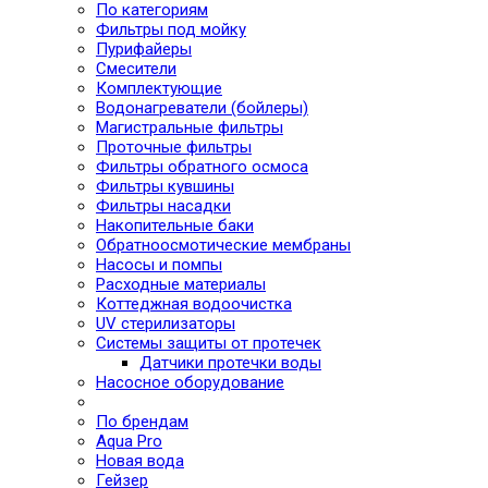
По категориям
Фильтры под мойку
Пурифайеры
Смесители
Комплектующие
Водонагреватели (бойлеры)
Магистральные фильтры
Проточные фильтры
Фильтры обратного осмоса
Фильтры кувшины
Фильтры насадки
Накопительные баки
Обратноосмотические мембраны
Насосы и помпы
Расходные материалы
Коттеджная водоочистка
UV стерилизаторы
Системы защиты от протечек
Датчики протечки воды
Насосное оборудование
По брендам
Aqua Pro
Новая вода
Гейзер