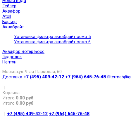
Новая вода
Гейзер
Аквафор
Atoll
Барьер
Аквабрайт
Установка фильтра аквабрайт осмо 5
Установка фильтра аквабрайт осмо 6
Аквафор Вотер Босс
Гидролок
Нептун
Москва,ул. 9-ая Парковая, 60
Доставка
+7 (495) 409-42-12
+7 (964) 645-76-48
filtermeb@g
|
Корзина:
Итого
0.00 руб
Итого
0.00 руб
|
+7 (495) 409-42-12
+7 (964) 645-76-48