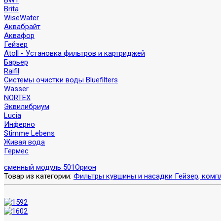
BWT
Brita
WiseWater
Аквабрайт
Аквафор
Гейзер
Atoll - Установка фильтров и картриджей
Барьер
Raifil
Системы очистки воды Bluefilters
Wasser
NORTEX
Эквилибриум
Lucia
Инферно
Stimme Lebens
Живая вода
Гермес
сменный модуль 501
Орион
Товар из категории:
Фильтры кувшины и насадки Гейзер, комп