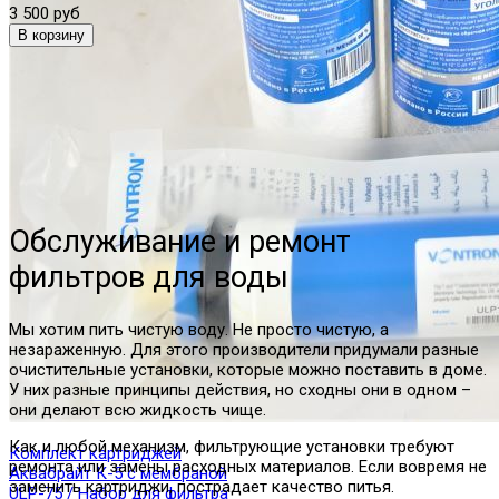
3 500 руб
Обслуживание и ремонт
фильтров для воды
Мы хотим пить чистую воду. Не просто чистую, а
незараженную. Для этого производители придумали разные
очистительные установки, которые можно поставить в доме.
У них разные принципы действия, но сходны они в одном –
они делают всю жидкость чище.
Как и любой механизм, фильтрующие установки требуют
Комплект картриджей
ремонта или замены расходных материалов. Если вовремя не
Аквабрайт К-5 с мембраной
заменить картриджи, пострадает качество питья.
ULP-75 / Набор для фильтра