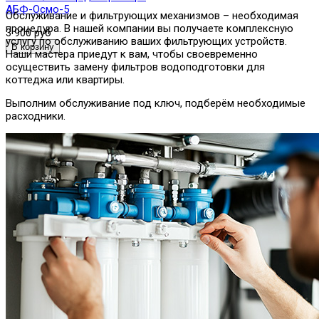
АБФ-Осмо-5
Обслуживание и фильтрующих механизмов – необходимая
процедура. В нашей компании вы получаете комплексную
3 900 руб
услугу по обслуживанию ваших фильтрующих устройств.
Наши мастера приедут к вам, чтобы своевременно
осуществить замену фильтров водоподготовки для
коттеджа или квартиры.
Выполним обслуживание под ключ, подберём необходимые
расходники.