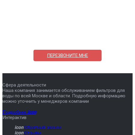
Поможем выбрать и купить фильтр
ответим на вопросы, примем заказ по телефону
7-495-409-42-12
ПЕРЕЗВОНИТЕ МНЕ
Сфера деятельности
Наша компания занимается обслуживанием фильтров для
воды по всей Москве и области. Подробную информацию
можно уточнить у менеджеров компании
Подробнее
icon
Интерактив
icon
Обратный звонок
icon
Отзывы