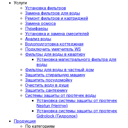
Услуги
Установка фильтров
Замена фильтров для воды
Ремонт фильтров и картриджей
Замена осмоса
Пурифаеры
Установка и замена смесителей
Анализ воды
Водоподготовка коттеджная
Подключить умягчитель WS
Фильтры для воды в квартиру
Установка магистрального фильтра для
воды
Фильтры для воды в частный дом
Защитить стиральную машину
Защитить посудомойку
Очистить воду в душе
Защитить сантехнику
Системы защиты от протечек воды
Установка системы защиты от протечек
Neptun (Нептун)
Установка системы защиты от протечек
Gidrolock (Гидролок)
Продукция
По категориям