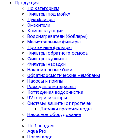
Продукция
По категориям
Фильтры под мойку
Пурифайеры
Смесители
Комплектующие
Водонагреватели (бойлеры)
Магистральные фильтры
Проточные фильтры
Фильтры обратного осмоса
Фильтры кувшины
Фильтры насадки
Накопительные баки
Обратноосмотические мембраны
Насосы и помпы
Расходные материалы
Коттеджная водоочистка
UV стерилизаторы
Системы защиты от протечек
Датчики протечки воды
Насосное оборудование
По брендам
Aqua Pro
Новая вода